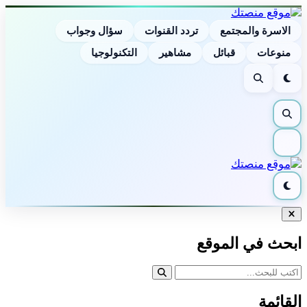
الاسرة والمجتمع
تردد القنوات
سؤال وجواب
منوعات
قبائل
مشاهير
التكنولوجيا
الوضع
بحث
الليلي
بحث
القائمة
الوضع
الليلي
إغلاق
البحث
ابحث في الموقع
القائمة