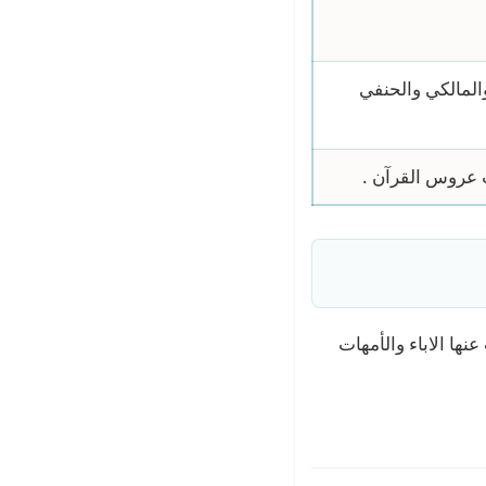
المالكي والحنفي
 عروس القرآن .
من سن 7إلى سن 10سنوات حيث يبحث عنها الاباء والأمهات