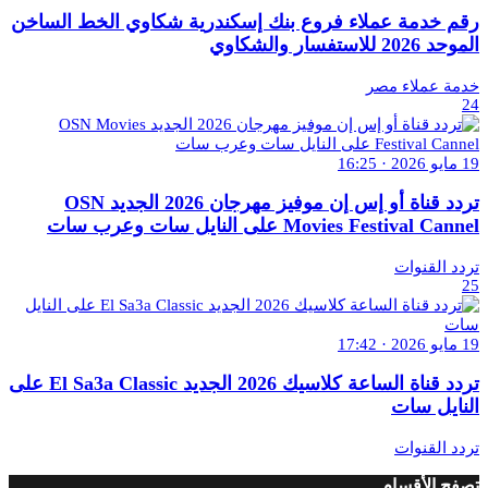
رقم خدمة عملاء فروع بنك إسكندرية شكاوي الخط الساخن
الموحد 2026 للاستفسار والشكاوي
خدمة عملاء مصر
24
19 مايو 2026 · 16:25
تردد قناة أو إس إن موفيز مهرجان 2026 الجديد OSN
Movies Festival Cannel على النايل سات وعرب سات
تردد القنوات
25
19 مايو 2026 · 17:42
تردد قناة الساعة كلاسيك 2026 الجديد El Sa3a Classic على
النايل سات
تردد القنوات
تصفح الأقسام