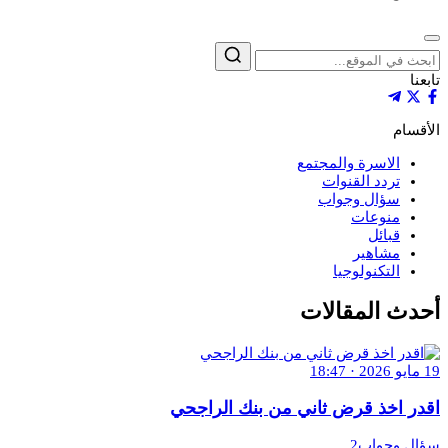
إغلاق
بحث
تابعنا
الأقسام
الاسرة والمجتمع
تردد القنوات
سؤال وجواب
منوعات
قبائل
مشاهير
التكنولوجيا
أحدث المقالات
19 مايو 2026 · 18:47
اقدر اخذ قرض ثاني من بنك الراجحي
سؤال وجواب2