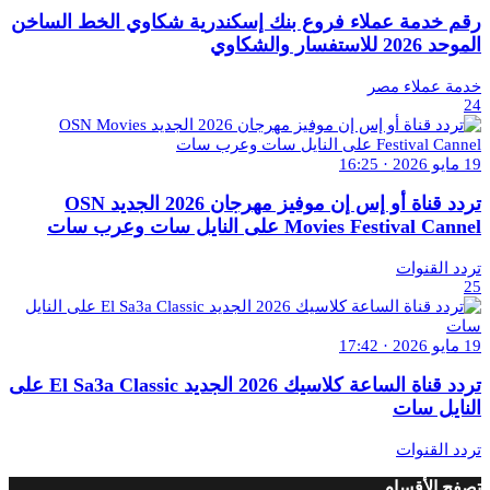
رقم خدمة عملاء فروع بنك إسكندرية شكاوي الخط الساخن
الموحد 2026 للاستفسار والشكاوي
خدمة عملاء مصر
24
19 مايو 2026 · 16:25
تردد قناة أو إس إن موفيز مهرجان 2026 الجديد OSN
Movies Festival Cannel على النايل سات وعرب سات
تردد القنوات
25
19 مايو 2026 · 17:42
تردد قناة الساعة كلاسيك 2026 الجديد El Sa3a Classic على
النايل سات
تردد القنوات
تصفح الأقسام