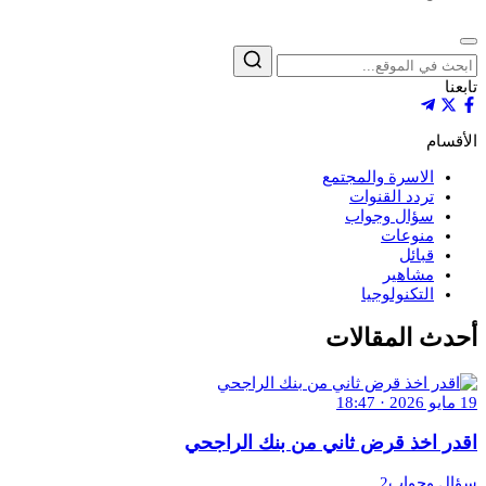
إغلاق
بحث
تابعنا
الأقسام
الاسرة والمجتمع
تردد القنوات
سؤال وجواب
منوعات
قبائل
مشاهير
التكنولوجيا
أحدث المقالات
19 مايو 2026 · 18:47
اقدر اخذ قرض ثاني من بنك الراجحي
سؤال وجواب2