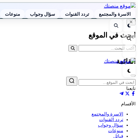
الاسرة والمجتمع
تردد القنوات
سؤال وجواب
منوعات
إغلاق
الوضع
بحث
البحث
الليلي
ابحث في الموقع
بحث
القائمة
القائمة
الوضع
الليلي
إغلاق
بحث
تابعنا
الأقسام
الاسرة والمجتمع
تردد القنوات
سؤال وجواب
منوعات
قبائل