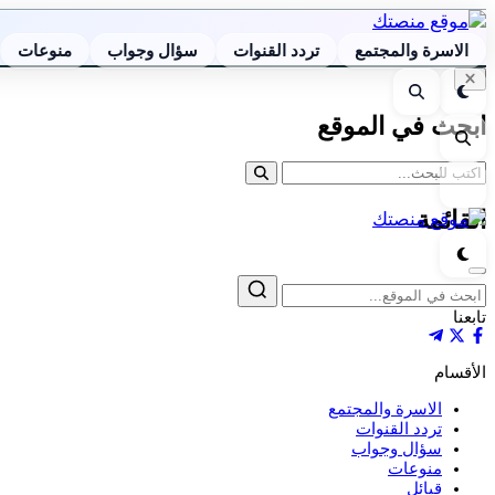
الاسرة والمجتمع
تردد القنوات
سؤال وجواب
منوعات
إغلاق
الوضع
بحث
البحث
الليلي
ابحث في الموقع
بحث
القائمة
القائمة
الوضع
الليلي
إغلاق
بحث
تابعنا
الأقسام
الاسرة والمجتمع
تردد القنوات
سؤال وجواب
منوعات
قبائل