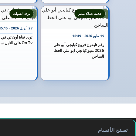
22
21
خدمة عملاء مصر
تردد القنوات
27 أبريل 2026 · 15:15
19 مايو 2026 · 15:49
On Tv علي النايل سات
رقم تليفون فروع كبابجي أبو علي
2026 منيو كبابجي ابو علي الخط
الساخن
تصفح الأقسام