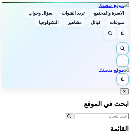
الاسرة والمجتمع
تردد القنوات
سؤال وجواب
منوعات
قبائل
مشاهير
التكنولوجيا
الوضع
بحث
الليلي
بحث
القائمة
الوضع
الليلي
إغلاق
البحث
ابحث في الموقع
القائمة