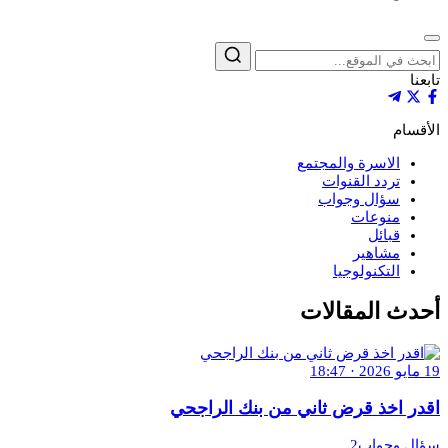
إغلاق
بحث
تابعنا
الأقسام
الاسرة والمجتمع
تردد القنوات
سؤال وجواب
منوعات
قبائل
مشاهير
التكنولوجيا
أحدث المقالات
19 مايو 2026 · 18:47
اقدر اخذ قرض ثاني من بنك الراجحي
سؤال وجواب2