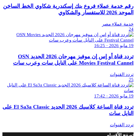
رقم خدمة عملاء فروع بنك إسكندرية شكاوي الخط الساخن
الموحد 2026 للاستفسار والشكاوي
خدمة عملاء مصر
24
19 مايو 2026 · 16:25
تردد قناة أو إس إن موفيز مهرجان 2026 الجديد OSN
Movies Festival Cannel على النايل سات وعرب سات
تردد القنوات
25
19 مايو 2026 · 17:42
تردد قناة الساعة كلاسيك 2026 الجديد El Sa3a Classic على
النايل سات
تردد القنوات
تصفح الأقسام