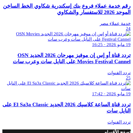
رقم خدمة عملاء فروع بنك إسكندرية شكاوي الخط الساخن
الموحد 2026 للاستفسار والشكاوي
خدمة عملاء مصر
24
19 مايو 2026 · 16:25
تردد قناة أو إس إن موفيز مهرجان 2026 الجديد OSN
Movies Festival Cannel على النايل سات وعرب سات
تردد القنوات
25
19 مايو 2026 · 17:42
تردد قناة الساعة كلاسيك 2026 الجديد El Sa3a Classic على
النايل سات
تردد القنوات
تصفح الأقسام