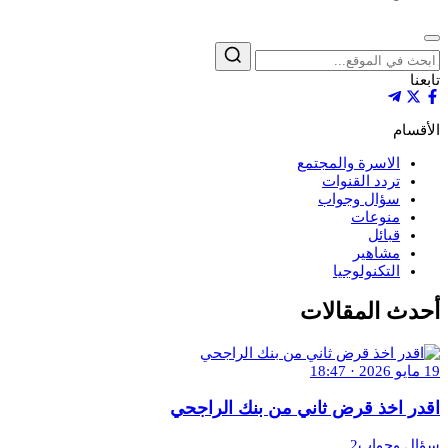
إغلاق
بحث
تابعنا
الأقسام
الاسرة والمجتمع
تردد القنوات
سؤال وجواب
منوعات
قبائل
مشاهير
التكنولوجيا
أحدث المقالات
19 مايو 2026 · 18:47
اقدر اخذ قرض ثاني من بنك الراجحي
سؤال وجواب2