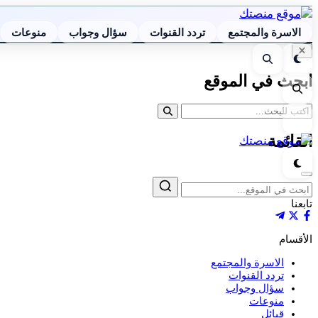
الاسرة والمجتمع
تردد القنوات
سؤال وجواب
منوعات
إغلاق
الوضع
بحث
البحث
الليلي
ابحث في الموقع
بحث
القائمة
القائمة
الوضع
الليلي
إغلاق
بحث
تابعنا
الأقسام
الاسرة والمجتمع
تردد القنوات
سؤال وجواب
منوعات
قبائل