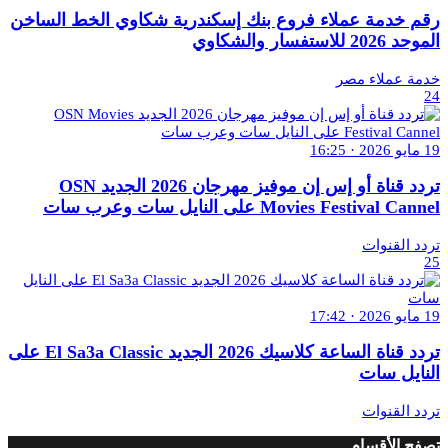
رقم خدمة عملاء فروع بنك إسكندرية شكاوي الخط الساخن
الموحد 2026 للاستفسار والشكاوي
خدمة عملاء مصر
24
19 مايو 2026 · 16:25
تردد قناة أو إس إن موفيز مهرجان 2026 الجديد OSN
Movies Festival Cannel على النايل سات وعرب سات
تردد القنوات
25
19 مايو 2026 · 17:42
تردد قناة الساعة كلاسيك 2026 الجديد El Sa3a Classic على
النايل سات
تردد القنوات
تصفح الأقسام