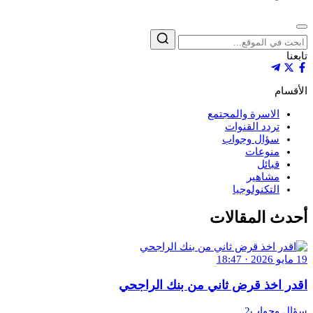
إغلاق
بحث
تابعنا
الأقسام
الاسرة والمجتمع
تردد القنوات
سؤال وجواب
منوعات
قبائل
مشاهير
التكنولوجيا
أحدث المقالات
19 مايو 2026 · 18:47
اقدر اخذ قرض ثاني من بنك الراجحي
سؤال وجواب2