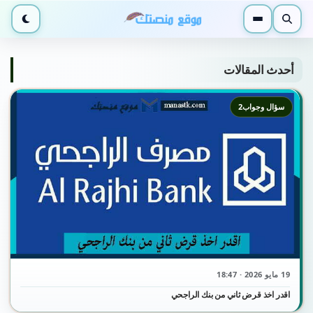
بحث
القائمة
الوضع ا
أحدث المقالات
سؤال وجواب2
19 مايو 2026 · 18:47
اقدر اخذ قرض ثاني من بنك الراجحي