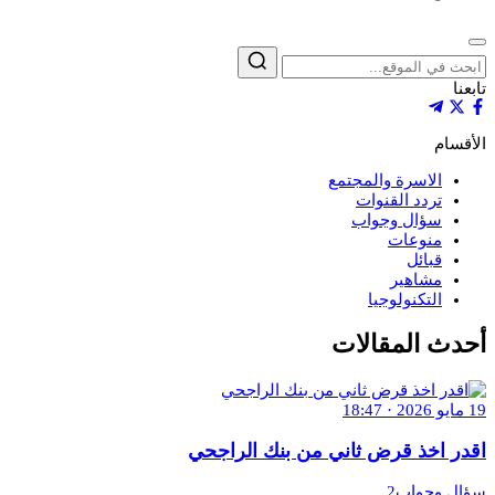
إغلاق
بحث
تابعنا
الأقسام
الاسرة والمجتمع
تردد القنوات
سؤال وجواب
منوعات
قبائل
مشاهير
التكنولوجيا
أحدث المقالات
19 مايو 2026 · 18:47
اقدر اخذ قرض ثاني من بنك الراجحي
سؤال وجواب2