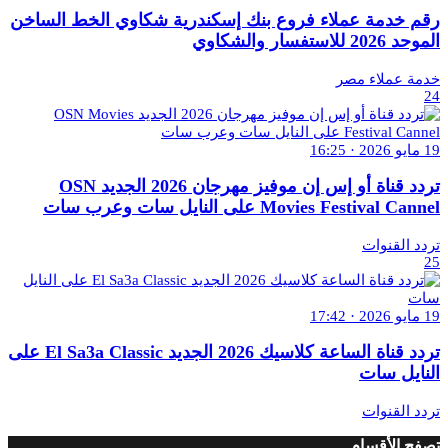
رقم خدمة عملاء فروع بنك إسكندرية شكاوي الخط الساخن
الموحد 2026 للاستفسار والشكاوي
خدمة عملاء مصر
24
19 مايو 2026 · 16:25
تردد قناة أو إس إن موفيز مهرجان 2026 الجديد OSN
Movies Festival Cannel على النايل سات وعرب سات
تردد القنوات
25
19 مايو 2026 · 17:42
تردد قناة الساعة كلاسيك 2026 الجديد El Sa3a Classic على
النايل سات
تردد القنوات
تصفح الأقسام