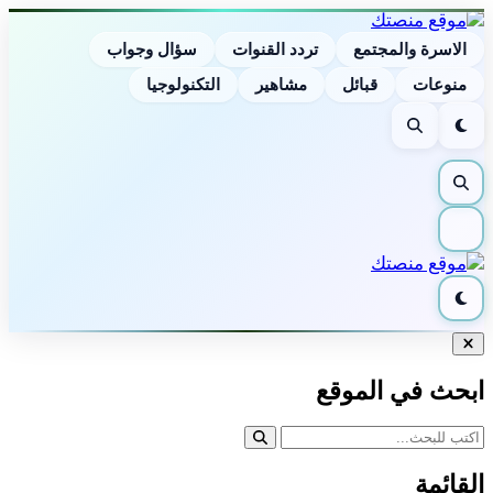
الاسرة والمجتمع
تردد القنوات
سؤال وجواب
منوعات
قبائل
مشاهير
التكنولوجيا
الوضع
بحث
الليلي
بحث
القائمة
الوضع
الليلي
إغلاق
البحث
ابحث في الموقع
القائمة