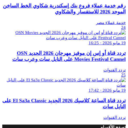
رقم خدمة عملاء فروع بنك إسكندرية شكاوي الخط الساخن
الموحد 2026 للاستفسار والشكاوي
خدمة عملاء مصر
24
19 مايو 2026 · 16:25
تردد قناة أو إس إن موفيز مهرجان 2026 الجديد OSN
Movies Festival Cannel على النايل سات وعرب سات
تردد القنوات
25
19 مايو 2026 · 17:42
تردد قناة الساعة كلاسيك 2026 الجديد El Sa3a Classic على
النايل سات
تردد القنوات
تصفح الأقسام