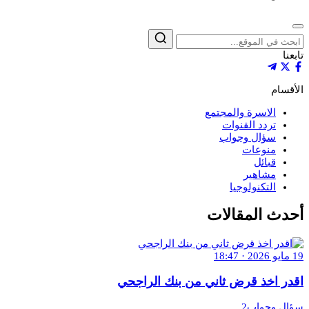
إغلاق
بحث
تابعنا
الأقسام
الاسرة والمجتمع
تردد القنوات
سؤال وجواب
منوعات
قبائل
مشاهير
التكنولوجيا
أحدث المقالات
19 مايو 2026 · 18:47
اقدر اخذ قرض ثاني من بنك الراجحي
سؤال وجواب2