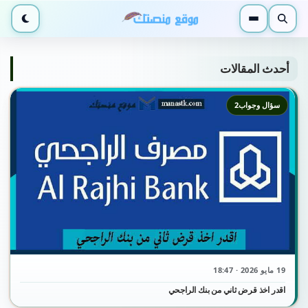
بحث
القائمة
الوضع ا
أحدث المقالات
سؤال وجواب2
19 مايو 2026 · 18:47
اقدر اخذ قرض ثاني من بنك الراجحي