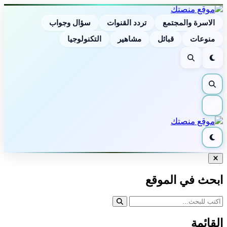
الاسرة والمجتمع
تردد القنوات
سؤال وجواب
منوعات
قبائل
مشاهير
التكنولوجيا
الوضع
بحث
الليلي
بحث
القائمة
الوضع
الليلي
إغلاق
البحث
ابحث في الموقع
القائمة