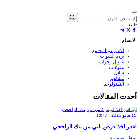
إغلاق
بحث
تابعنا
الأقسام
الاسرة والمجتمع
تردد القنوات
سؤال وجواب
منوعات
قبائل
مشاهير
التكنولوجيا
أحدث المقالات
19 مايو 2026 · 18:47
اقدر اخذ قرض ثاني من بنك الراجحي
سؤال وجواب2