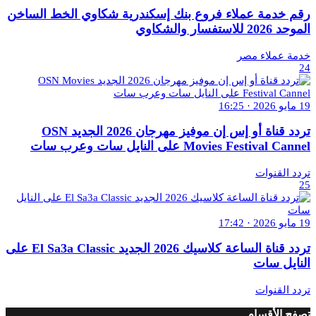
رقم خدمة عملاء فروع بنك إسكندرية شكاوي الخط الساخن
الموحد 2026 للاستفسار والشكاوي
خدمة عملاء مصر
24
19 مايو 2026 · 16:25
تردد قناة أو إس إن موفيز مهرجان 2026 الجديد OSN
Movies Festival Cannel على النايل سات وعرب سات
تردد القنوات
25
19 مايو 2026 · 17:42
تردد قناة الساعة كلاسيك 2026 الجديد El Sa3a Classic على
النايل سات
تردد القنوات
تصفح الأقسام