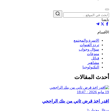
إغلاق
بحث
تابعنا
الأقسام
الاسرة والمجتمع
تردد القنوات
سؤال وجواب
منوعات
قبائل
مشاهير
التكنولوجيا
أحدث المقالات
19 مايو 2026 · 18:47
اقدر اخذ قرض ثاني من بنك الراجحي
سؤال وجواب2