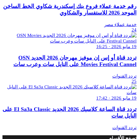
رقم خدمة عملاء فروع بنك إسكندرية شكاوي الخط الساخن
الموحد 2026 للاستفسار والشكاوي
خدمة عملاء مصر
24
19 مايو 2026 · 16:25
تردد قناة أو إس إن موفيز مهرجان 2026 الجديد OSN
Movies Festival Cannel على النايل سات وعرب سات
تردد القنوات
25
19 مايو 2026 · 17:42
تردد قناة الساعة كلاسيك 2026 الجديد El Sa3a Classic على
النايل سات
تردد القنوات
تصفح الأقسام