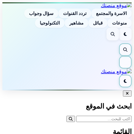
الاسرة والمجتمع
تردد القنوات
سؤال وجواب
منوعات
قبائل
مشاهير
التكنولوجيا
الوضع
بحث
الليلي
بحث
القائمة
الوضع
الليلي
إغلاق
البحث
ابحث في الموقع
القائمة