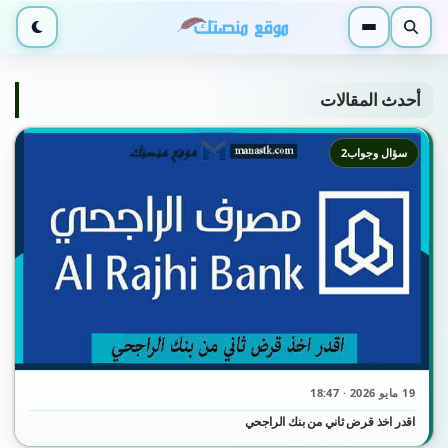
بحث
القائمة
الوضع ا
أحدث المقالات
سؤال وجواب2
19 مايو 2026 · 18:47
اقدر اخذ قرض ثاني من بنك الراجحي