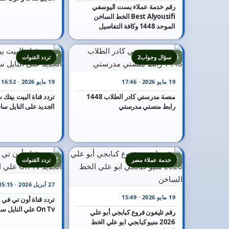
رقم خدمة عملاء بست اليوسفي
Best Alyousifi الخط الساخن
الموحد 1448 وكافة التفاصيل
17
16
سؤال وجواب2
تردد القنوات
19 مايو 2026 · 17:46
19 مايو 2026 · 16:52
منصة مدرستي كادر الطلاب 1448
رابط منصتي مدرستي
الجديد على النايل سا
22
21
خدمة عملاء مصر
تردد القنوات
27 أبريل 2026 · 15:15
19 مايو 2026 · 15:49
On Tv علي النايل سات
رقم تليفون فروع كبابجي أبو علي
2026 منيو كبابجي ابو علي الخط