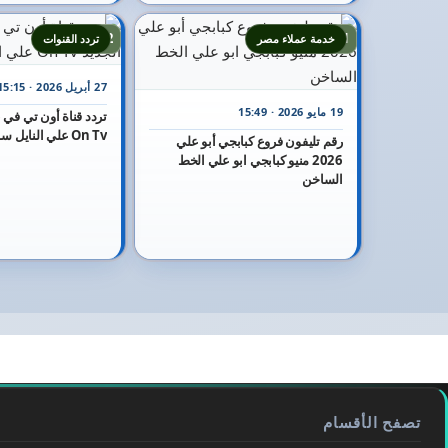
22
21
خدمة عملاء مصر
تردد القنوات
27 أبريل 2026 · 15:15
19 مايو 2026 · 15:49
On Tv علي النايل سات
رقم تليفون فروع كبابجي أبو علي
2026 منيو كبابجي ابو علي الخط
الساخن
تصفح الأقسام