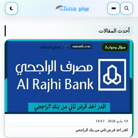
بحث
القائمة
الوضع ا
أحدث المقالات
سؤال وجواب2
19 مايو 2026 · 18:47
اقدر اخذ قرض ثاني من بنك الراجحي