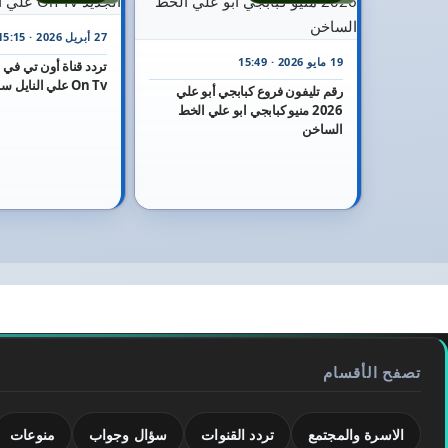
27 أبريل 2026 · 15:15
19 مايو 2026 · 15:49
On Tv علي النايل سات
رقم تليفون فروع كبابجي أبو علي
2026 منيو كبابجي ابو علي الخط
الساخن
تصفح الأقسام
الاسرة والمجتمع
تردد القنوات
سؤال وجواب
منوعات