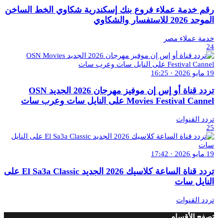
رقم خدمة عملاء فروع بنك إسكندرية شكاوي الخط الساخن
الموحد 2026 للاستفسار والشكاوي
خدمة عملاء مصر
24
19 مايو 2026 · 16:25
تردد قناة أو إس إن موفيز مهرجان 2026 الجديد OSN
Movies Festival Cannel على النايل سات وعرب سات
تردد القنوات
25
19 مايو 2026 · 17:42
تردد قناة الساعة كلاسيك 2026 الجديد El Sa3a Classic على
النايل سات
تردد القنوات
تصفح الأقسام