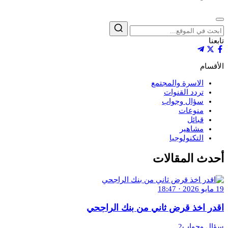
إغلاق
بحث
تابعنا
الأقسام
الاسرة والمجتمع
تردد القنوات
سؤال وجواب
منوعات
قبائل
مشاهير
التكنولوجيا
أحدث المقالات
19 مايو 2026 · 18:47
اقدر اخذ قرض ثاني من بنك الراجحي
سؤال وجواب2