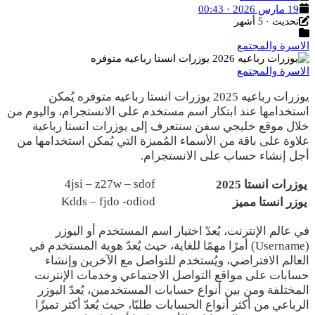
تاريخ
19 مارس 2026 · 00:43
آخر
النشر
تحديث · 5 أشهر
التصنيفات
تحديث
الاسرة والمجتمع
الاسرة والمجتمع
يوزرات رباعيه 2025 يوزرات انستا رباعيه متوفره يُمكن
استخدامها عند ابتكار اسم مستخدم على الانستجرام، واليوم من
خلال موقع خليجي سفن سنتعرف إلى يوزرات انستا رباعية
علاوة على باقة من الأسماء المُميزة التي يُمكن استخدامها من
أجل إنشاء حساب على الانستجرام.
4jsi – z27w – sdof
يوزرات انستا 2025
Kdds – fjdo -odiod
يوزر انستا مميز
في عالم الإنترنت، يُعدّ اختيار اسم المستخدم أو اليوزر
(Username) أمرًا مهمًا للغاية، حيث يُعدّ هوية المستخدم في
العالم الافتراضي، ويُستخدم للتواصل مع الآخرين وإنشاء
حسابات على مواقع التواصل الاجتماعي وخدمات الإنترنت
المختلفة ومن بين أنواع حسابات المستخدمين، يُعدّ اليوزر
الرباعي من أكثر أنواع الحسابات طلبًا، حيث يُعدّ أكثر تميزًا