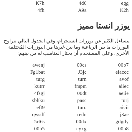
K7h
4d6
egg
4fh
A9a
K2h
يوزر انستا مميز
يتساءل الكثير عن يوزرات انستجرام، وفي الجدول التالي تتراوح
اليوزرات ما بين الرباعية وما بين غيرها من اليوزرات المُختلفة
الأخرى، وعلى المستخدم أن يختار المناسب له من بينهم:
awenj
00cs
00b7
Fg1bat
J3jc
eiaccc
turg
turn
avof
kutrr
fmpm
aiiec
4fsgj
00dt
aeiie
xbhku
pasc
turj
eft9
turo
aicii
qwsdf
redn
j3ae
5rt6s
00dx
gdgdy
00b5
eyxg
00b8