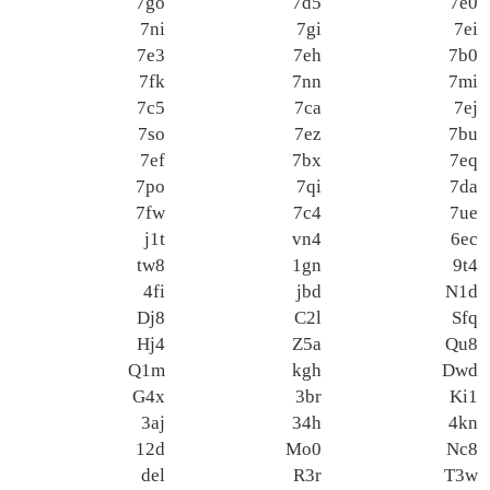
7go
7d5
7e0
7ni
7gi
7ei
7e3
7eh
7b0
7fk
7nn
7mi
7c5
7ca
7ej
7so
7ez
7bu
7ef
7bx
7eq
7po
7qi
7da
7fw
7c4
7ue
j1t
vn4
6ec
tw8
1gn
9t4
4fi
jbd
N1d
Dj8
C2l
Sfq
Hj4
Z5a
Qu8
Q1m
kgh
Dwd
G4x
3br
Ki1
3aj
34h
4kn
12d
Mo0
Nc8
del
R3r
T3w