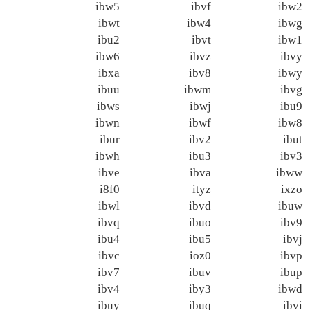
ibw5
ibvf
ibw2
ibwt
ibw4
ibwg
ibu2
ibvt
ibw1
ibw6
ibvz
ibvy
ibxa
ibv8
ibwy
ibuu
ibwm
ibvg
ibws
ibwj
ibu9
ibwn
ibwf
ibw8
ibur
ibv2
ibut
ibwh
ibu3
ibv3
ibve
ibva
ibww
i8f0
ityz
ixzo
ibwl
ibvd
ibuw
ibvq
ibuo
ibv9
ibu4
ibu5
ibvj
ibvc
ioz0
ibvp
ibv7
ibuv
ibup
ibv4
iby3
ibwd
ibuy
ibuq
ibvi