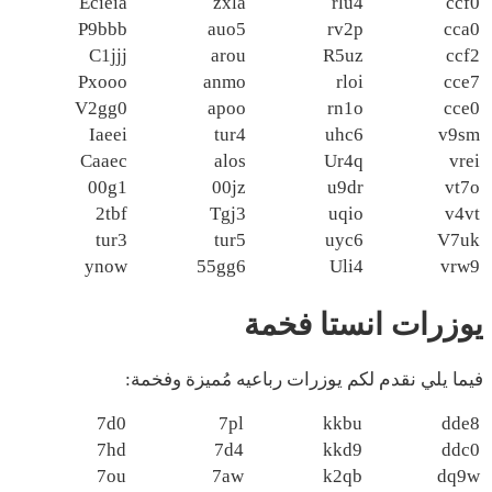
Ecieia
zxla
rlu4
ccf0
P9bbb
auo5
rv2p
cca0
C1jjj
arou
R5uz
ccf2
Pxooo
anmo
rloi
cce7
V2gg0
apoo
rn1o
cce0
Iaeei
tur4
uhc6
v9sm
Caaec
alos
Ur4q
vrei
00g1
00jz
u9dr
vt7o
2tbf
Tgj3
uqio
v4vt
tur3
tur5
uyc6
V7uk
ynow
55gg6
Uli4
vrw9
يوزرات انستا فخمة
فيما يلي نقدم لكم يوزرات رباعيه مُميزة وفخمة:
7d0
7pl
kkbu
dde8
7hd
7d4
kkd9
ddc0
7ou
7aw
k2qb
dq9w