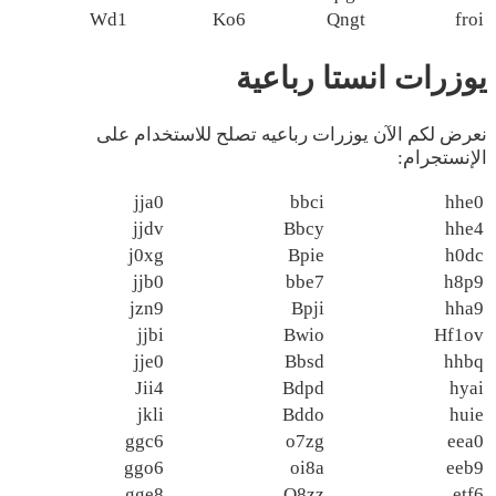
Wd1
Ko6
Qngt
froi
يوزرات انستا رباعية
نعرض لكم الآن يوزرات رباعيه تصلح للاستخدام على
الإنستجرام:
jja0
bbci
hhe0
jjdv
Bbcy
hhe4
j0xg
Bpie
h0dc
jjb0
bbe7
h8p9
jzn9
Bpji
hha9
jjbi
Bwio
Hf1ov
jje0
Bbsd
hhbq
Jii4
Bdpd
hyai
jkli
Bddo
huie
ggc6
o7zg
eea0
ggo6
oi8a
eeb9
gge8
O8zz
etf6