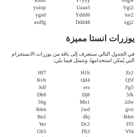
kmnt
F7yyy
00gw
yuiop
Uaaa5
Vgi2
ygsd
Yddd6
tur2
asdfg
Ddd48
zgj2
يوزرات انستا مميزة
في الجدول التالي سنتعرف إلى باقة من يوزرات الانستجرام
التي يُمكن استخدامها، وتتمثل فيما يلي:
Hf7
H1h
Er2
Kvb
Qd4
Q5f
Sdf
ers
Fg5
Dh8
Dj8
5fk
56g
Mn1
2dw
B4m
2wd
gvn
Bn2
dkj
B4m
Yer
Dc2
Ff5
Gh5
Fh3
Vf4