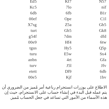
Ed5
Kf7
N57
Kc5
7lo
nif
6db
6fb
B1r
00ef
Ope
C1l
X7sg
Z5a
Gb5
turt
Gb5
Gk8
g54f
7dm
dfd
00e9
Hf4
6tw
tgus
Hy5
Q5p
turu
E5w
Sx4
anbn
4rt
Gfa
turv
J5l
Jfv
etett
Df9
6db
00e5
Kjf
1bv
الاطلاع على يوزرات انستجرام رباعية أمر مُميز من الضروري أن
يتم عمله قبل البدء في إنشاء حساب على الانستجرام، حيث إن
هذه الأسماء من الأمور التي تساعد في جعل الحساب مُميز.