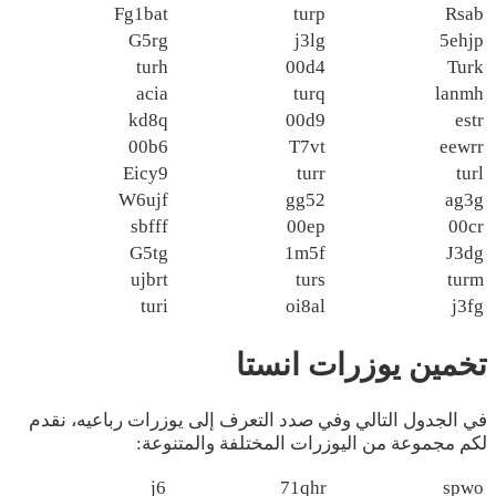
Fg1bat
turp
Rsab
G5rg
j3lg
5ehjp
turh
00d4
Turk
acia
turq
lanmh
kd8q
00d9
estr
00b6
T7vt
eewrr
Eicy9
turr
turl
W6ujf
gg52
ag3g
sbfff
00ep
00cr
G5tg
1m5f
J3dg
ujbrt
turs
turm
turi
oi8al
j3fg
تخمين يوزرات انستا
في الجدول التالي وفي صدد التعرف إلى يوزرات رباعيه، نقدم
لكم مجموعة من اليوزرات المختلفة والمتنوعة:
j6
71qhr
spwo