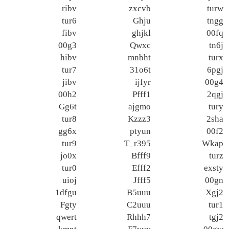
ribv
zxcvb
turw
tur6
Ghju
tngg
fibv
ghjkl
00fq
00g3
Qwxc
tn6j
hibv
mnbht
turx
tur7
31o6t
6pgj
jibv
ijfyr
00g4
00h2
Pfff1
2qgj
Gg6t
ajgmo
tury
tur8
Kzzz3
2sha
gg6x
ptyun
00f2
tur9
T_r395
Wkap
jo0x
Bfff9
turz
tur0
Efff2
exsty
uioj
Jfff5
00gn
1dfgu
B5uuu
Xgj2
Fgty
C2uuu
tur1
qwert
Rhhh7
tgj2