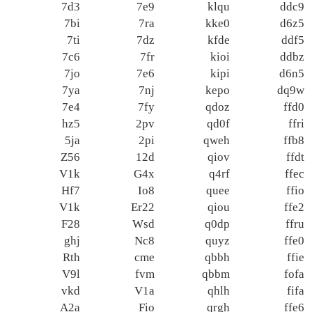
7d3
7e9
klqu
ddc9
7bi
7ra
kke0
d6z5
7ti
7dz
kfde
ddf5
7c6
7fr
kioi
ddbz
7jo
7e6
kipi
d6n5
7ya
7nj
kepo
dq9w
7e4
7fy
qdoz
ffd0
hz5
2pv
qd0f
ffri
5ja
2pi
qweh
ffb8
Z56
12d
qiov
ffdt
V1k
G4x
q4rf
ffec
Hf7
Io8
quee
ffio
V1k
Er22
qiou
ffe2
F28
Wsd
q0dp
ffru
ghj
Nc8
quyz
ffe0
Rth
cme
qbbh
ffie
V9l
fvm
qbbm
fofa
vkd
V1a
qhlh
fifa
A2a
Fio
qrgh
ffe6