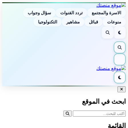
الاسرة والمجتمع
تردد القنوات
سؤال وجواب
منوعات
قبائل
مشاهير
التكنولوجيا
الوضع
بحث
الليلي
بحث
القائمة
الوضع
الليلي
إغلاق
البحث
ابحث في الموقع
القائمة