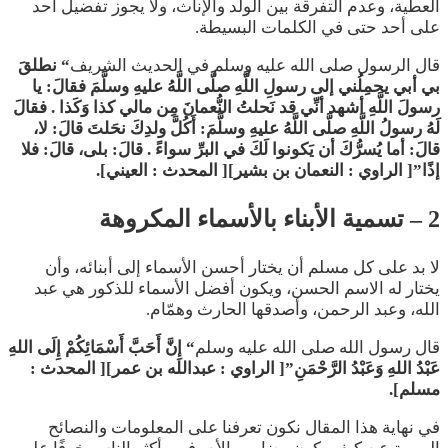
العطية، وعدم التفرقة بين الولد والإناث، ولا يجوز تفضيل أحد
على أحد حتى في الكلمات البسيطة.
قال الرسول صلى الله عليه وسلم في الحديث الشريف
“
نطلقَ
بي أبي يحمِلُني إلى رسولِ اللَّهِ صلَّى اللَّهُ عليهِ وسلَّمَ فقالَ: يا
رسولَ اللَّهِ أشهد أنِّي قد نَحلتُ النُّعمانَ مِن مالي كذا وَكَذا . فقالَ
لَهُ رسولُ اللَّهِ صلَّى اللَّهُ عليهِ وسلَّمَ: أَكُلَّ ولدِكَ نحَلتَ قالَ: لا،
قالَ: أما يُسرُّكَ أن يَكونوا لَكَ في البرِّ سواءً . قالَ: بلى، قالَ: فلا
إذًا”[
الراوي : النعمان بن بشير][
المحدث : العيني].
2 – تسمية الأبناء بالأسماء المكروهة
لا بد على كل مسلم أن يختار أحسن الأسماء إلى أبنائه، وأن
يختار له الاسم الحسن، ويكون أفضل الأسماء للذكور هي عبد
الله، وعبد الرحمن، وأصدقها الحارث وهمّام.
قال رسول الله صلى الله عليه وسلم
“
إِنَّ أَحَبَّ ‌أَسْمَائِكُمْ إِلَى اللهِ
عَبْدُ اللهِ وَعَبْدُ الرَّحْمَنِ”[
الراوي : عبدالله بن عمر][ المحدث :
مسلم].
في نهاية هذا المقال نكون تعرفنا على المعلومات والنصائح