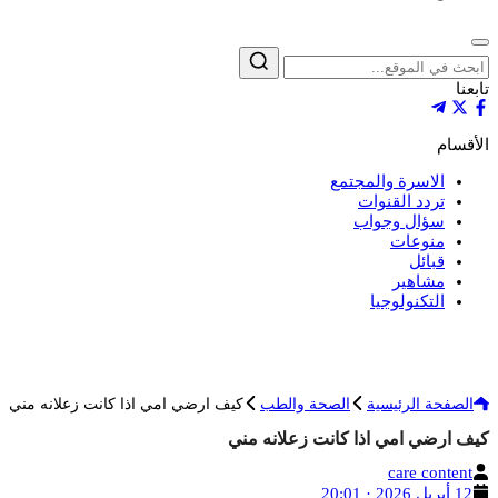
إغلاق
بحث
تابعنا
الأقسام
الاسرة والمجتمع
تردد القنوات
سؤال وجواب
منوعات
قبائل
مشاهير
التكنولوجيا
الصفحة الرئيسية
الصحة والطب
كيف ارضي امي اذا كانت زعلانه مني
كيف ارضي امي اذا كانت زعلانه مني
الكاتب
care content
تاريخ
12 أبريل 2026 · 20:01