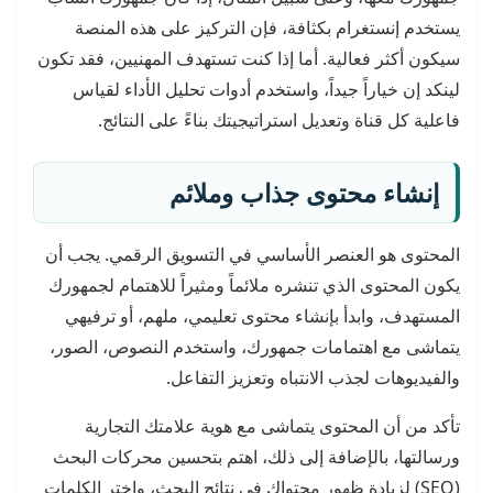
يستخدم إنستغرام بكثافة، فإن التركيز على هذه المنصة
سيكون أكثر فعالية. أما إذا كنت تستهدف المهنيين، فقد تكون
لينكد إن خياراً جيداً، واستخدم أدوات تحليل الأداء لقياس
فاعلية كل قناة وتعديل استراتيجيتك بناءً على النتائج.
إنشاء محتوى جذاب وملائم
المحتوى هو العنصر الأساسي في التسويق الرقمي. يجب أن
يكون المحتوى الذي تنشره ملائماً ومثيراً للاهتمام لجمهورك
المستهدف، وابدأ بإنشاء محتوى تعليمي، ملهم، أو ترفيهي
يتماشى مع اهتمامات جمهورك، واستخدم النصوص، الصور،
والفيديوهات لجذب الانتباه وتعزيز التفاعل.
تأكد من أن المحتوى يتماشى مع هوية علامتك التجارية
ورسالتها، بالإضافة إلى ذلك، اهتم بتحسين محركات البحث
(SEO) لزيادة ظهور محتواك في نتائج البحث، واختر الكلمات