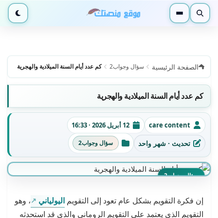
بحث
القائمة
الوضع ا
الصفحة الرئيسية
سؤال وجواب2
كم عدد أيام السنة الميلادية والهجرية
كم عدد أيام السنة الميلادية والهجرية
care content
12 أبريل 2026 · 16:33
الكاتب
تاريخ النشر
تحديث · شهر واحد
سؤال وجواب2
آخر تحديث
التصنيفات
سؤال وجواب2
إن فكرة التقويم بشكل عام تعود إلى التقويم
اليولياني
، وهو
التقويم الذي يعتمد على التقويم الروماني والذي قد استحدثه