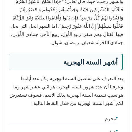
والشهر رجب، حيث قال تعالى: ” فَإِذَا انسَلَخَ الْأَشْهُرُ الْحُرُمُ
فَاقْتُلُوا الْمُشْرِكِينَ حَيْثُ وَجَدتُّمُوهُمْ وَخُذُوهُمْ وَاحْصُرُوهُمْ
وَاقْعُدُوا لَهُمْ كُلَّ مَرْصَدٍ ۚ فَإِن تَابُوا وَأَقَامُوا الصَّلَاةَ وَآتَوُا الزَّكَاةَ
فَخَلُّوا سَبِيلَهُمْ ۚ إِنَّ اللَّهَ غَفُورٌ رَّحِيمٌ”، أما الشهر الحل التي يحل
فيها القتال وهم صفر، ربيع الأول، ربيع الآخر، جمادى الأولى،
جمادى الآخرة، شعبان، رمضان، شوال.
أشهر السنة الهجرية
بعد التعرف على تفاصيل السنة الهجرية وكم عدد أيامها
وعرفنا أن عدد شهور السنة الهجرية هو اثني عشر شهر وما
هو سبب تسمية السنة الهجرية بذلك الاسم، فسوف نستعرض
لكم أشهر السنة الهجرية من خلال النقاط التالية:
محرم
صفر