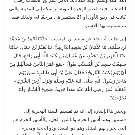
الله عليه وسلم، وقد حدد ذلك الأمر عمر بن الخطاب رضي
الله عنه، حيث اعتبر الهجرة النبوية من مكة إلى المدينة والتي
كانت في ربيع الأول أو 21 سبتمبر هي مرجعًا له، ولذلك فقد
تم تسميته بهذا الاسم.
إلى جانب أنه جاء عن سعيد بن المسيب “حَدَّثَنَا أَحْمَدُ بْنُ مُحَمَّدِ
بْنِ سَلَمَةَ، ثنا عُثْمَانُ بْنُ سَعِيدٍ الدَّارِمِيُّ، ثنا نُعَيْمُ بْنُ حَمَّادٍ، حَدَّثَنَا
عَبْدُ الْعَزِيزِ بْنُ مُحَمَّدٍ، عَنْ عُثْمَانَ بْنِ عُبَيْدِ اللَّهِ أَبِي رَافِعٍ، قَالَ:
سَمِعْتُ سَعِيدَ بْنَ الْمُسَيِّبِ يَقُولُ: جَمَعَ عُمَرُ النَّاسَ فَسَأَلَهُمْ مِنْ
أَيِّ يَوْمٍ يُكْتَبُ التَّارِيخُ؟ فَقَالَ عَلِيُّ بْنُ أَبِي طَالِبٍ: «مِنْ يَوْمِ
هَاجَرَ رَسُولُ اللَّهِ صَلَّى اللهُ عَلَيْهِ وَسَلَّمَ وَتَرَكَ أَرْضَ الشِّرْكِ»
فَفَعَلَهُ عُمَرُ رَضِيَ اللَّهُ عَنْهُ «هَذَا حَدِيثٌ صَحِيحُ الْإِسْنَادِ وَلَمْ
يُخَرِّجَاهُ”.
ويجدر بنا الإشارة إلى انه تم تقسيم السنة الهجرية إلى
قسمين وهما أشهر الحرم والأشهر الحل، والأشهر الحرم هم
التي يحرم بهم القتال وهم ذو القعدة وذو الحجة ومحرم