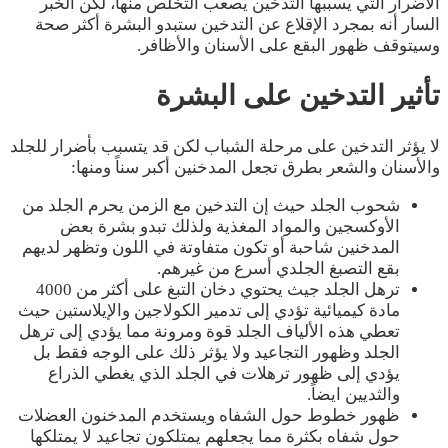
الأضرار التي يسببها التدخين يصعب التخلص منها، لكن الخبر
السار أنه بمجرد الإقلاع عن التدخين ستبدو البشرة أكثر صحة
وسيتوقف ظهور البقع على الأسنان والأظافر.
تأثير التدخين على البشرة
لا يؤثر التدخين على مرحلة الشباب لكن قد يتسبب بأضرار للجلد
والأسنان والشعر بطرق تجعل المدخنين أكبر سناً ومنها:
شحوب الجلد حيث إن التدخين مع الزمن يحرم الجلد من
الأوكسجين والمواد المغذية ولذلك تبدو بشرة بعض
المدخنين شاحبة أو تكون متفاوتة في اللون وتظهر لديهم
بقع التصبغ الجلدي أسرع من غيرهم.
ترهل الجلد جيث يحتوي دخان التبغ على أكثر من 4000
مادة كيميائية تؤدي إلى تدمير الكولاجين والإيلاستين حيث
تعطي هذه الألياف الجلد قوة ومرونة مما يؤدي إلى ترهل
الجلد وظهور التجاعيد ولا يؤثر ذلك على الوجه فقط بل
يؤدي إلى ظهور ترهلات في الجلد الذي يغطي الذراع
والثديين ايضاً.
ظهور خطوط حول الشفاه ويستخدم المدخنون العضلات
حول شفاه بكثرة مما يجعلهم يمتلكون تجاعيد لا يمتلكها