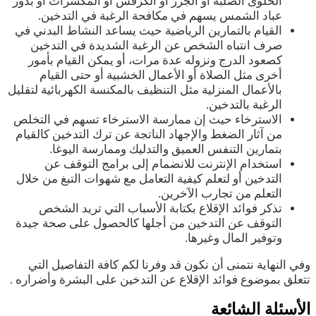
الحلوى الصلبة أو الجزر أو الكرفس أو المكسرات أو بذور
عباد الشمس يسهم في مكافحة الرغبة في التدخين.
القيام بالتمارين الرياضية حيث يساعد النشاط البدني في
صرف انتباه الشخص عن الرغبة الشديدة في التدخين
كصعود الدرج ونزوله عدة مرات، أو يمكن القيام بأمور
أخرى مثل الصلاة أو الأعمال الخشبية أو حتى القيام
بالأعمال المنزلية مثل التنظيف بالمكنسة الكهربائية لتقليل
الرغبة بالتدخين.
الاسترخاء حيث إن ممارسة الاسترخاء تسهم في التخلص
من آثار الضغط والإجهاد الناتجة عن ترك التدخين كالقيام
بتمارين التنفس العميق والتدليك وممارسة اليوغا.
استخدام الإنترنت للانضمام إلى برامج التوقف عن
التدخين أو لتعلم كيفية التعامل مع شهوات التبغ من خلال
التعلم من تجارب الآخرين.
تذكر فوائد الإقلاع بكتابة الأسباب التي تريد الشخص
التوقف عن التدخين من أجلها كالحصول على صحة جيدة
وتوفير المال وغيرها.
وفي النهاية نتمنى أن نكون قد وفرنا لكم كافة التفاصيل التي
تتعلق بموضوع فوائد الإقلاع عن التدخين على البشرة وأضراره .
الأسئلة الشائعة