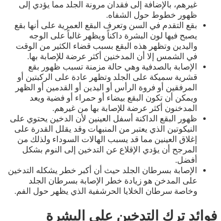
غيرهم، بالإضافة إلى فقدان مرونة الجلد مما يؤدي إلى
ظهور خطوط حول الشفاه.
بقع التقدم في السن وتعرف البقع العمرية على أنها بقع
يصبح فيها لون البشرة داكناً ويظهر غالباً على الوجه
واليدين وتظهر هذه البقع بسبب قضاء الكثير من الوقت
في الشمس إلا أن المدخنين أكثر عرضة للإصابة بها.
الإصابة بالصدفية وهي حالة مزمنة تسبب ظهور بقع
قشرية سميكة على الجلد وتظهر عادة على الركبتين أو
المرفقين أو فروة الرأس أو اليدين أو القدمين أو الظهر
ويمكن أن تكون البقع بيضاء أو حمراء أو فضية ويعد
المدخنون أكثر عرضة للإصابة بها من غيرهم.
ظهور البقع الداكنة أسفل العينين لأن الدخين يحتوي على
النيكوتين الذي يعتبر من المنبهات وقد يقلل القدرة على
إغلاق العينين مما قد يسبب الهالات السوداء ولذلك من
المرجح أن يؤدي الإقلاع عن التدخين إلى النوم بشكل
أفضل.
الإصابة بسرطان الجلد حيث أن أكبر خطر يشكله التدخين
على المدخن هو زيادة خطر الإصابة بسرطان الجلد
وخاصة سرطان الخلايا الحرشفية الذي يظهر حول الفم.
فوائد ترك التدخين على البشرة