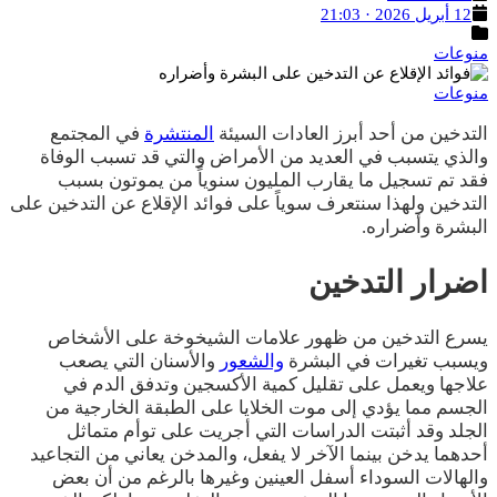
تاريخ
12 أبريل 2026 · 21:03
النشر
التصنيفات
منوعات
منوعات
التدخين من أحد أبرز العادات السيئة
المنتشرة
في المجتمع
والذي يتسبب في العديد من الأمراض والتي قد تسبب الوفاة
فقد تم تسجيل ما يقارب المليون سنوياً من يموتون بسبب
التدخين ولهذا سنتعرف سوياً على فوائد الإقلاع عن التدخين على
البشرة وأضراره.
اضرار التدخين
يسرع التدخين من ظهور علامات الشيخوخة على الأشخاص
ويسبب تغيرات في البشرة
والشعور
والأسنان التي يصعب
علاجها ويعمل على تقليل كمية الأكسجين وتدفق الدم في
الجسم مما يؤدي إلى موت الخلايا على الطبقة الخارجية من
الجلد وقد أثبتت الدراسات التي أجريت على توأم متماثل
أحدهما يدخن بينما الآخر لا يفعل، والمدخن يعاني من التجاعيد
والهالات السوداء أسفل العينين وغيرها بالرغم من أن بعض