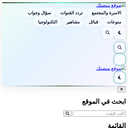
الاسرة والمجتمع
تردد القنوات
سؤال وجواب
منوعات
قبائل
مشاهير
التكنولوجيا
الوضع
بحث
الليلي
بحث
القائمة
الوضع
الليلي
إغلاق
البحث
ابحث في الموقع
القائمة