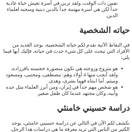
نفس ذات الوقت، ولقد تربي في أسرة تعيش حياة عادية
جداً لكن هي أسرة مهتمة جداً بالدين دينية ومنجبه لعلماء
الدين.
حياته الشخصية
في النقاط الآتية نقدم لكم حياته الشخصية، يوجد العديد من
الأفراد التي تبحث على كل شيء حدث في حياته، فإليك أيها فيما
يلي:
هو متزوج وزوجته هي تكون منصورة خجسته باقرزاده،
ولقد أنجب منها 4 أولاد وهم: مصطفى، ومجتبى، ومسعود
وميثم، أما ابنتاه فهما بشرى، وهدى.
هو شخص مهم جداً في إيران، ومن أبرز العلماء مثل جده
وأبيه، وكان مجتهد عندما كان طفل صغير.
دراسة
حسيني خامنئي
نكشف لكم الآن في التالي عن دراسة حسيني خامنئي، يوجد
الكثير من الناس التي تريد معرفة ما هي دراسات هذا الرجل،