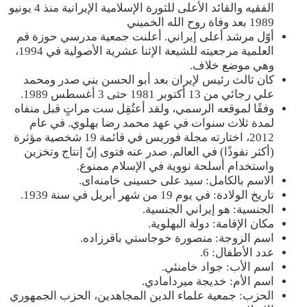
الفقيه والقائد الأعلى للثورة الإسلامية الإيرانية منذ 4 يونيو
1989 بعد وفاة روح الله الخميني
أوّل مرشد أعلى إيراني. أعلنت جمعية مدرسي حوزة قم
العلمية مرجعيته للشيعة الإثنا عشرية الأصولية في 1994،
وهي موضع خلاف.
كان ثالث رئيس لإيران بعد أبو الحسن بني صدر ومحمد
علي رجائي من 13 أكتوبر 1981 حتى 3 أغسطس 1989.
وفقًا لموقعه الرسمي، ولقد أعتُقِل ست مراتٍ قبل منفاه
لمدة ثلاث سنوات في عهد محمد رضا بهلوي. في عام
2012، اختارته مجلة فوريس في قائمة 19 شخصية مؤثرة
(أكثر نفوذًا) في العالم. صدر عنه فتوى إنّ إنتاج وتخزين
واستخدام أسلحة نووية في الإسلام ممنوع.
الاسم بالكامل: سید علی حسینی خامنه‌ای.
تاريخ الولادة: في يوم 19 من شهر أبريل في سنة 1939.
الجنسية: هو إيراني الجنسية.
مكان الإقامة: دولة البهلوية.
اسم الزوجة: منصورة خوجاستي باقرزاده.
عدد الأطفال: 6.
اسم الأب: جواد خامنئي.
اسم الأم: خديجة ميردامادي.
الحزب: جمعية علماء الدين المجاهدين، الحزب الجمهوري