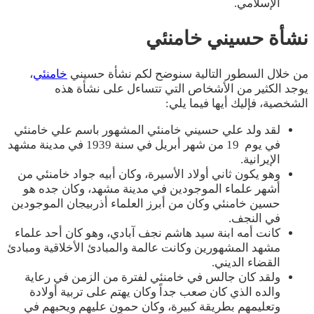
الإسلامي.
نشأة
حسيني خامنئي
من خلال السطور التالية سنوضح لكم نشأة حسيني
خامنئي
،
يوجد الكثير من الأشخاص التي تتساءل على نشأة هذه
الشخصية، فإليك أيها فيما يلي:
لقد ولد علي حسيني خامنئي المشهور باسم علي خامنئي
في يوم 19 من شهر أبريل في سنة 1939 في مدينة مشهد
الإيرانية.
وهو يكون ثاني أولاد الأسيرة، وكان أبيه جواد خامنئي من
أشهر علماء الموجودين في مدينة مشهد، وكان جده هو
حسين خامنئي وكان من أبرز العلماء أذربيجان الموجودين
في النجف.
كانت أمه ابنة سيد هاشم نجف آبادي، وهو كان أحد علماء
مشهد المشهورين وكانت عالمة والمبادئ الأخلاقية ومبادئ
القضاء الديني.
ولقد كان جالس في خامنئي لفترة من الزمن في رعاية
والده الذي كان صعب جداً وكان يهتم على تربية أولادة
وتعليمهم بطريقة كبيرة، وكان حمون عليهم ويحبهم في