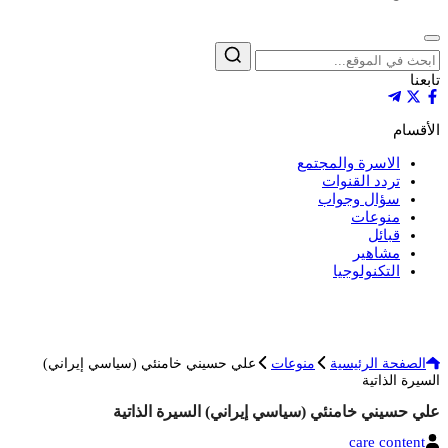
إغلاق
بحث
تابعنا
الأقسام
الاسرة والمجتمع
تردد القنوات
سؤال وجواب
منوعات
قبائل
مشاهير
التكنولوجيا
الصفحة الرئيسية
منوعات
علي حسيني خامنئي (سياسي إيراني)
السيرة الذاتية
علي حسيني خامنئي (سياسي إيراني) السيرة الذاتية
الكاتب
care content