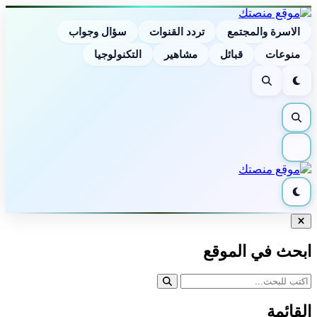
الاسرة والمجتمع
تردد القنوات
سؤال وجواب
منوعات
قبائل
مشاهير
التكنولوجيا
الوضع
بحث
الليلي
بحث
القائمة
الوضع
الليلي
إغلاق
البحث
ابحث في الموقع
القائمة