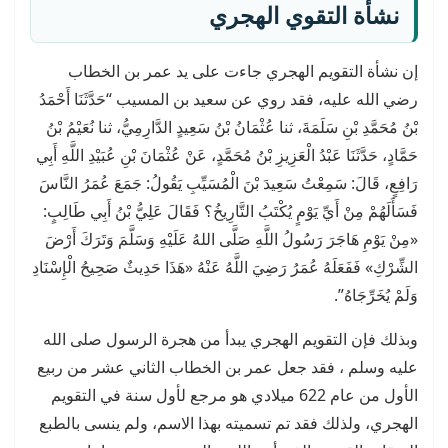
نشأة التقوي الهجري
إن نشأة التقويم الهجري جاءت على يد عمر بن الخطاب
رضي الله عليه، فقد روي عن سعيد بن المسيب “حَدَّثَنَا أَحْمَدُ
بْنُ مُحَمَّدِ بْنِ سَلَمَةَ، ثنا عُثْمَانُ بْنُ سَعِيدٍ الدَّارِمِيُّ، ثنا نُعَيْمُ بْنُ
حَمَّادٍ، حَدَّثَنَا عَبْدُ الْعَزِيزِ بْنُ مُحَمَّدٍ، عَنْ عُثْمَانَ بْنِ عُبَيْدِ اللَّهِ أَبِي
رَافِعٍ، قَالَ: سَمِعْتُ سَعِيدَ بْنَ الْمُسَيِّبِ يَقُولُ: جَمَعَ عُمَرُ النَّاسَ
فَسَأَلَهُمْ مِنْ أَيِّ يَوْمٍ يُكْتَبُ التَّارِيخُ؟ فَقَالَ عَلِيُّ بْنُ أَبِي طَالِبٍ:
«مِنْ يَوْمِ هَاجَرَ رَسُولُ اللَّهِ صَلَّى اللهُ عَلَيْهِ وَسَلَّمَ وَتَرَكَ أَرْضَ
الشِّرْكِ» فَفَعَلَهُ عُمَرُ رَضِيَ اللَّهُ عَنْهُ «هَذَا حَدِيثٌ صَحِيحُ الْإِسْنَادِ
وَلَمْ يُخَرِّجَاهُ”.
وبذلك فإن التقويم الهجري يبدأ من هجرة الرسول صلى الله
عليه وسلم ، فقد جعل عمر بن الخطاب الثاني عشر من ربيع
الأول من عام 622 ميلادي هو مرجع لأول سنة في التقويم
الهجري، ولذلك فقد تم تسميته بهذا الاسم، ولم ينسى بالطبع