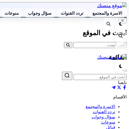
الاسرة والمجتمع
تردد القنوات
سؤال وجواب
منوعات
إغلاق
الوضع
بحث
البحث
الليلي
ابحث في الموقع
بحث
القائمة
القائمة
الوضع
الليلي
إغلاق
بحث
تابعنا
الأقسام
الاسرة والمجتمع
تردد القنوات
سؤال وجواب
منوعات
قبائل