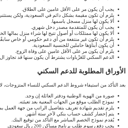
يجب أن يكون مر على الأقل عامين على الطلاق.
يلزم أن تكون مقيمة بشكل دائم في السعودية، ولكن يستثنى م
ألا يكون لها منزل مسجل باسمها.
يجب أن يكون للمتقدمة مصدر دخل شهري.
ألا يكون لها ممتلكات أو أصول تتيح لها شراء منزل بمالها ال
يلزم أن تكون غير منتفعة من أي دعم حكومي أو خاص سابقًا
أن يكون أبناؤها حاملين للجنسية السعودية.
يلزم أن يكون مر على الأقل عامين على وفاة الزوج.
الدعم السكني للعَزْباوات يشترط أن يكون سنها قد تجاوز ال 25 عام دون زواج.
الأوراق المطلوبة للدعم السكني
بعد التأكد من استيفاء شروط الدعم السكني للنساء المتزوجات، ل
صورة من الهوية الوطنية ودفتر العائلة إن وجد.
نموذج الطلب موقع من الجهات المعنية بعد تعبئته.
يلزم تقديم شهادة تعريف بتفاصيل الراتب من جهة العمل بمد
يتم إحضار كشف حساب بنكي لآخر ستة أشهر.
يُقدم نموذج الخصم المباشر مع التأكد من توقيع البنك.
يجب دفع رسوم طلب برنامج مساكن 200 ريال سعودي.