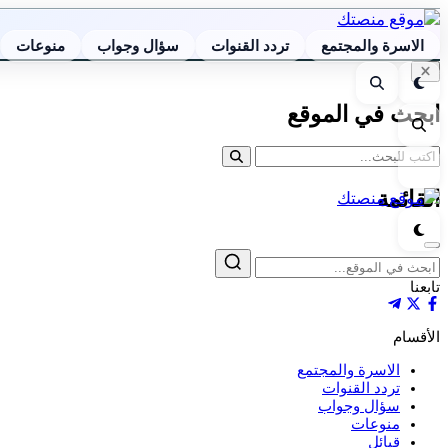
الاسرة والمجتمع
تردد القنوات
سؤال وجواب
منوعات
إغلاق
الوضع
بحث
البحث
الليلي
ابحث في الموقع
بحث
القائمة
القائمة
الوضع
الليلي
إغلاق
بحث
تابعنا
الأقسام
الاسرة والمجتمع
تردد القنوات
سؤال وجواب
منوعات
قبائل