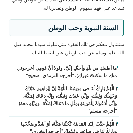
تساعد على فهم مفهوم الوطن وتقديرنا له.
السنة النبوية وحب الوطن
سنتناول معكم في تلك الفقرة متى تناوله سيدنا محمد صل
الله عليه وسلم عن حب الوطن عبر النقاط التالية:
ما أطيبَكِ من بلَدٍ وأحبَّكِ إلَيَّ، ولولا أنَّ قومِي أخرجوني
منكِ ما سكنتُ غيرَكِ). “أخرجه الترمذي، صحيح”
(اللَّهُمَّ بَارِكْ لَنَا في مَدِينَتِنَا، اللَّهُمَّ إنَّ إبْرَاهِيمَ عَبْدُكَ
وَخَلِيلُكَ وَنَبِيُّكَ، وإنِّي عَبْدُكَ وَنَبِيُّكَ، وإنَّه دَعَاكَ لِمَكَّةَ،
وإنِّي أَدْعُوكَ لِلْمَدِينَةِ بمِثْلِ ما دَعَاكَ لِمَكَّةَ، وَمِثْلِهِ معهُ).
“أخرجه مسلم”
(اللَّهُمَّ حَبِّبْ إلَيْنا المَدِينَةَ كَحُبِّنا مَكَّةَ، أوْ أشَدَّ وصَحِّحْها
وبارِكْ لنا في صاعِها ومُدِّها). “أخرجه البخاري”