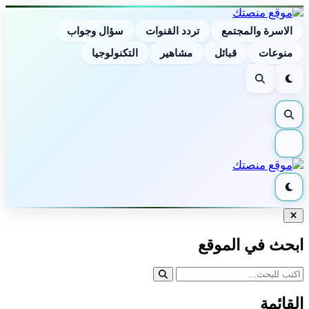
الاسرة والمجتمع
تردد القنوات
سؤال وجواب
منوعات
قبائل
مشاهير
التكنولوجيا
الوضع
بحث
الليلي
بحث
القائمة
الوضع
الليلي
إغلاق
البحث
ابحث في الموقع
القائمة