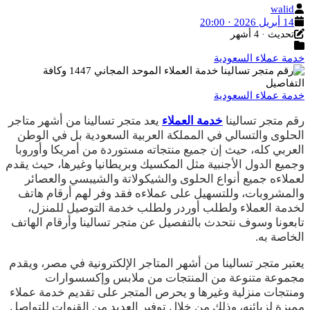
الكاتب
walid
تاريخ
14 أبريل 2026 · 20:00
آخر
النشر
تحديث · 4 أشهر
التصنيفات
تحديث
خدمة عملاء السعودية
خدمة عملاء السعودية
رقم متجر تسالينا
خدمة العملاء
يعد متجر تسالينا من أشهر متاجر
الحلوى والتسالي في المملكة العربية السعودية بل في الوطن
العربي كله، حيث إن جميع منتجاته مستوردة من أمريكا وأوروبا
وجميع الدول الأجنبية مثل المكسيك وبريطانيا وغيرها، حيث يقدم
لعملاءه جميع أنواع الحلوى والشيكولاتة والشيبسي والعصائر
والمشروبات، وللتسهيل على عملاءه فقد وفر لهم أرقام هاتف
لخدمة العملاء ولطلب أوردر ولطلب خدمة التوصيل للمنزل،
تابعونا وسوف نتحدث بالتفصيل عن متجر تسالينا وأرقام الهاتف
الخاصة به.
يعتبر متجر تسالينا من أشهر المتاجر الإلكترونية في مصر، ويقدم
مجموعة متنوعة من المنتجات من ملابس وإكسسوارات
ومنتجات منزلية وغيرها و يحرص المتجر على تقديم خدمة عملاء
مميزة لزبائنه، وذلك من خلال توفير العديد من القنوات للتواصل