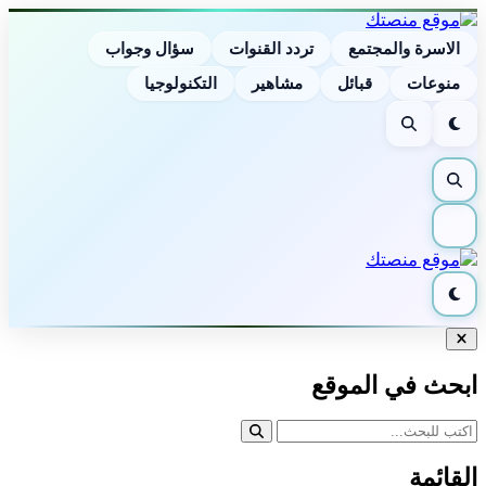
الاسرة والمجتمع
تردد القنوات
سؤال وجواب
منوعات
قبائل
مشاهير
التكنولوجيا
الوضع
بحث
الليلي
بحث
القائمة
الوضع
الليلي
إغلاق
البحث
ابحث في الموقع
القائمة