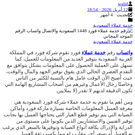
الكاتب
walid
تاريخ
12 أبريل 2026 · 18:54
آخر
النشر
تحديث · 4 أشهر
التصنيفات
تحديث
خدمة عملاء السعودية
خدمة عملاء السعودية
واتساب
رقم
خدمة عملاء
فورد تقوم شركة فورد في المملكة
العربية السعودية بتوفير العديد من المعلومات للعميل، كما
تسهل على العملية الحصول على المعلومات بشكل يتوافق مع
التقدم العصري الحالي الذي يفوق توفير الجهد والمال والوقت،
حيث أصبح الآن الوقت عامل هام بالنسبة للكثير من الناس
وخاصتًا رجال الأعمال وغيرهم من أصحاب المشاريع الهامة التي
تكون الدقيقة لديهم لا تقدر إلا بملايين.
ومن أهم ما تقوم به خدمة عملاء شركة فورد السعودية هي
معرفة العميل المعلومات الخاصة بسيارة ماركة فورد وأماكن
الصيانة التي يتم توفير قطع الغيار التي يحتاجها العميل بها بجانب
توفير الفنيين والاستشاريين الذين يكونوا على مستوى من
الدراية والإدراك بكافة أنواع الصيانة وتوفيرها بالسعر الذي يرغب
به العميل أو بسعر أخر مقارب له مما يكسب ثقة العميل