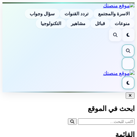
الاسرة والمجتمع
تردد القنوات
سؤال وجواب
منوعات
قبائل
مشاهير
التكنولوجيا
الوضع
بحث
الليلي
بحث
القائمة
الوضع
الليلي
إغلاق
البحث
ابحث في الموقع
القائمة