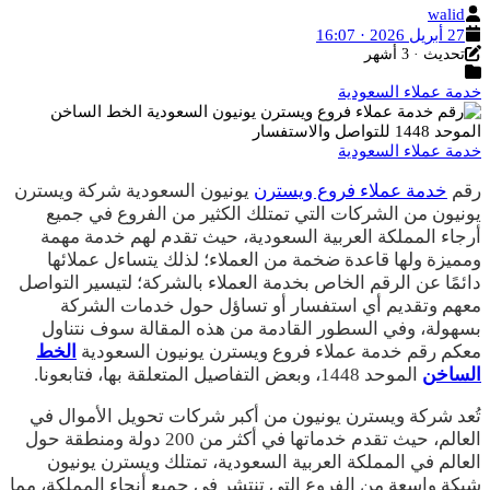
الكاتب
walid
تاريخ
27 أبريل 2026 · 16:07
آخر
النشر
تحديث · 3 أشهر
التصنيفات
تحديث
خدمة عملاء السعودية
خدمة عملاء السعودية
رقم
خدمة عملاء فروع ويسترن
يونيون السعودية شركة ويسترن
يونيون من الشركات التي تمتلك الكثير من الفروع في جميع
أرجاء المملكة العربية السعودية، حيث تقدم لهم خدمة مهمة
ومميزة ولها قاعدة ضخمة من العملاء؛ لذلك يتساءل عملائها
دائمًا عن الرقم الخاص بخدمة العملاء بالشركة؛ لتيسير التواصل
معهم وتقديم أي استفسار أو تساؤل حول خدمات الشركة
بسهولة، وفي السطور القادمة من هذه المقالة سوف نتناول
معكم رقم خدمة عملاء فروع ويسترن يونيون السعودية
الخط
الساخن
الموحد 1448، وبعض التفاصيل المتعلقة بها، فتابعونا.
تُعد شركة ويسترن يونيون من أكبر شركات تحويل الأموال في
العالم، حيث تقدم خدماتها في أكثر من 200 دولة ومنطقة حول
العالم في المملكة العربية السعودية، تمتلك ويسترن يونيون
شبكة واسعة من الفروع التي تنتشر في جميع أنحاء المملكة، مما