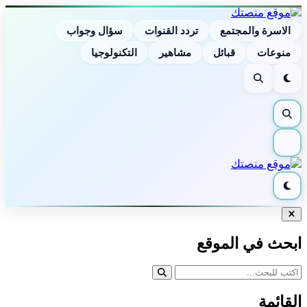
الاسرة والمجتمع
تردد القنوات
سؤال وجواب
منوعات
قبائل
مشاهير
التكنولوجيا
الوضع
بحث
الليلي
بحث
القائمة
الوضع
الليلي
إغلاق
البحث
ابحث في الموقع
القائمة