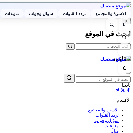
الاسرة والمجتمع
تردد القنوات
سؤال وجواب
منوعات
إغلاق
الوضع
بحث
البحث
الليلي
ابحث في الموقع
بحث
القائمة
القائمة
الوضع
الليلي
إغلاق
بحث
تابعنا
الأقسام
الاسرة والمجتمع
تردد القنوات
سؤال وجواب
منوعات
قبائل