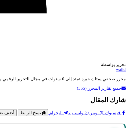
تحرير بواسطة
walid
محرر صحفي يمتلك خبرة تمتد إلى 6 سنوات في مجال التحرير الرقمي وصناعة المحتوى الإخباري، حاصل على بكالوريوس الإعلام، ويتميز بمتابعة الأخبار العاجلة وتقديم محتوى دقيق وسريع يواكب اهتمامات القراء.
جميع تقارير المحرر
(355)
شارك المقال
فيسبوك
تويتر
واتساب
تليجرام
نسخ الرابط
أضف تعل