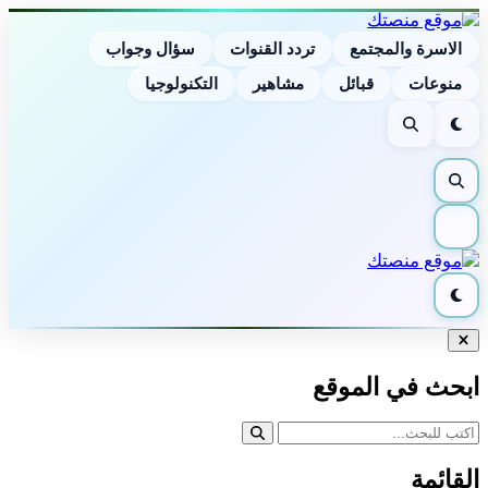
الاسرة والمجتمع
تردد القنوات
سؤال وجواب
منوعات
قبائل
مشاهير
التكنولوجيا
الوضع
بحث
الليلي
بحث
القائمة
الوضع
الليلي
إغلاق
البحث
ابحث في الموقع
القائمة