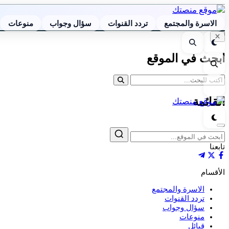
الاسرة والمجتمع
تردد القنوات
سؤال وجواب
منوعات
إغلاق
الوضع
بحث
البحث
الليلي
ابحث في الموقع
بحث
القائمة
القائمة
الوضع
الليلي
إغلاق
بحث
تابعنا
الأقسام
الاسرة والمجتمع
تردد القنوات
سؤال وجواب
منوعات
قبائل