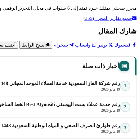
محرر صحفي يمتلك خبرة تمتد إلى 6 سنوات في مجال التحرير الرقمي وصناعة المحتوى الإخباري، حاصل على بكالوريوس الإعلام، ويتميز بمتابعة الأخبار العاجلة وتقديم محتوى دقيق وسريع يواكب اهتمامات القراء.
جميع تقارير المحرر
(355)
شارك المقال
فيسبوك
تويتر
واتساب
تليجرام
نسخ الرابط
أضف تعل
أخبار ذات صلة
رقم شركة الغاز السعودية خدمة العملاء الموحد المجاني 1448 للتواصل والاستفسار
1
19 مايو 2026
رقم خدمة عملاء بست اليوسفي Best Alyousifi الخط الساخن الموحد 1448 وكافة التفاصيل
2
19 مايو 2026
رقم طوارئ الصرف الصحي و المياه الوطنية السعودية 1448 للتواصل والاستفسار
3
19 مايو 2026