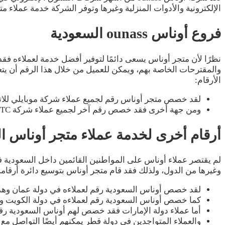
الإلكترونية والأدوات المنزلية وغيرها وتوفر الشركة خدمة عملاء متميزة
فروع أوناس ounass السعودية
نظرًا لأن متجر أوناس يسعى دائمًا لتوفير أفضل خدمة لعملاءه فق
والمقترحات الخاصة بهم، ويمكن للعميل من خلال هذا الرقم أن يتع
الأرقام:
لقد خصص متجر أوناس رقم لجميع عملاء شركة موبايلي للاتصالات وال
ومن جهة أخرى فقد خصص رقم آخر لجميع عملاء شركة STC وهذا الرقم هو 8008440687.
أرقام أخرى لخدمة عملاء متجر أوناس ا
لم يقتصر عملاء أوناس على المواطنين القائمين داخل السعودية فق
وغيرها من الدول، ولذلك فقد قام متجر أوناس بتوسيع دائرة أرقامه
لقد خصص أوناس السعودية رقم لعملاءه في دولة عمان وهذا الرقم ه
كما خصص أوناس السعودية رقم لعملاءه في دولة الكويت وهذا الرقم
أما عملاء دولة الإمارات فقد خصص لهم أوناس السعودية رقم 00686277
والعملاء المتواجدين في دولة قطر يمكنهم أيضًا التواصل مع أوناس الس