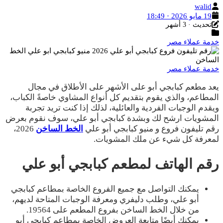
الكاتب
walid
تاريخ
19 مايو 2026 · 18:49
آخر
النشر
تحديث · 3 أشهر
التصنيفات
تحديث
خدمة عملاء مصر
خدمة عملاء مصر
يعد مطعم كبابجي أبو على الأشهر على الأطلاق في مجال
المطاعم، والذي يقوم بتقديم كل أنواع المشاوي خاصةً الكباب،
ويقدم الوجبات الفردية والعائلية، لذلك إذا كنت تريد تجربة
المشويات ارشح لك وبشدة كبابجي أبو علي، سوف نقوم بعرض
رقم تليفون فروع و منيو كبابجي أبو علي
الخط الساخن
2026،
لمعرفة كل شيء عن ملك المشويات.
رقم الهاتف لمطعم كبابجي أبو علي
يمكنك التواصل مع جميع الفروع الخاصة بمطاعم كبابجي
أبو علي، وطلب دليفري ومعرفة الوجبات المتاحة لديهم،
من خلال الخط الساخن بفروع المطعم على 19564.
يمكنك أيضًا متابعة العروض الخاصة بمطاعم كبابجي أبو