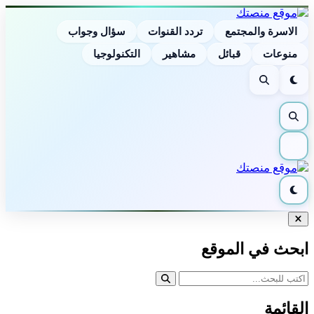
الاسرة والمجتمع
تردد القنوات
سؤال وجواب
منوعات
قبائل
مشاهير
التكنولوجيا
الوضع
بحث
الليلي
بحث
القائمة
الوضع
الليلي
إغلاق
البحث
ابحث في الموقع
القائمة