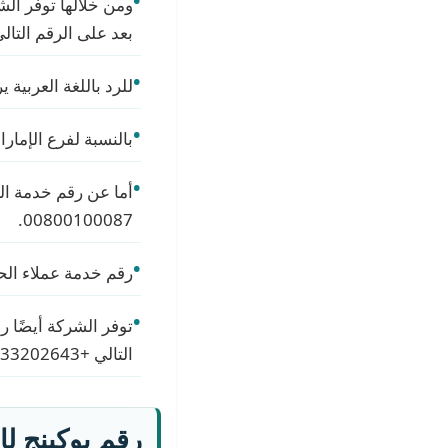
ومن خلالها توفر ال
بعد على الرقم التالي +966122313001 إذا كنت ترغب في الرد باللغة ا
للرد باللغة العربية يرجى 
بالنسبة لفرع الإمارات 
00800100087.
رقم خدمة عملاء الحجز في 
توفر الشركة أيضًا رق
التالي +442033202643.
رقم بوكينج لإ