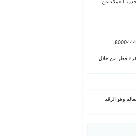
دمة العملاء عن
ي هو 80081323، كما يتم الاتصال بفرع قطر من خلال
عالم وهو الرقم