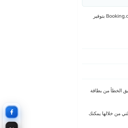
نظرًا لأي موقف يمكن أن يحدث لشخص ما بعد حجز رحلة، ثم تلجأ لإلغاء الرحلة، تلتزم Booking.com بتوفير
ق الخطأ من بطاقة
لتي من خلالها يمكنك