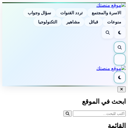
الاسرة والمجتمع
تردد القنوات
سؤال وجواب
منوعات
قبائل
مشاهير
التكنولوجيا
الوضع
بحث
الليلي
بحث
القائمة
الوضع
الليلي
إغلاق
البحث
ابحث في الموقع
القائمة