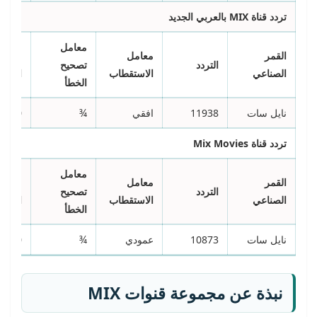
تردد قناة
MIX
بالعربي الجديد
معامل
القمر
معامل
معدل
التردد
تصحيح
الصناعي
الاستقطاب
الترمي
الخطأ
نايل سات
11938
افقي
¾
7500
تردد قناة
Mix Movies
معامل
القمر
معامل
معدل
التردد
تصحيح
الصناعي
الاستقطاب
الترمي
الخطأ
نايل سات
10873
عمودي
¾
7500
نبذة عن
مجموعة قنوات
MIX