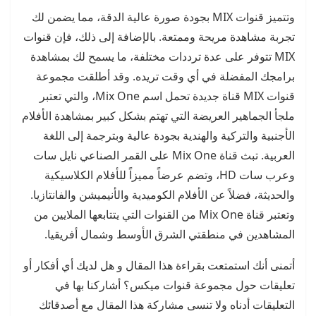
وتتميز قنوات MIX بجودة صورة عالية الدقة، مما يضمن لك
تجربة مشاهدة مريحة وممتعة. بالإضافة إلى ذلك، فإن قنوات
MIX تتوفر على عدة ترددات مختلفة، ما يسمح لك بمشاهدة
برامجك المفضلة في أي وقت تريده. وقد أطلقت مجموعة
قنوات MIX قناة جديدة تحمل اسم Mix One، والتي تعتبر
ملجأ الجماهير العريضة التي تهتم بشكل كبير بمشاهدة الأفلام
الأجنبية والتركية والهندية بجودة عالية وبترجمة إلى اللغة
العربية. تبث قناة Mix One على القمر الصناعي نايل سات
وعرب سات HD، وتضم عرضاً مميزاً للأفلام الكلاسيكية
والحديثة، فضلاً عن الأفلام الكوميدية والأنيميشن والفانتازيا.
وتعتبر قناة Mix One من القنوات التي يتتابعها الملايين من
المشاهدين في منطقتي الشرق الأوسط وشمال أفريقيا.
أتمنى أنك استمتعت بقراءة هذا المقال و هل لديك أي أفكار أو
تعليقات حول مجموعة قنوات ميكس؟ أشاركنا بها في
التعليقات أدناه ولا تنسى مشاركة هذا المقال مع أصدقائك