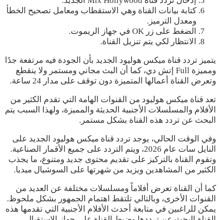
إدخال تردد قناة Mix Hollywood الجديد.
كتابة بيانات القناة وهي الاستقطاب ومعامل تصحيح الخطأ
ومعدل الترميز.
الضغط على زر OK في جهاز الريموت.
الانتظار لكي يتم تنزيل القناة.
يتميز تردد قناة ميكس هوليود الجديد بأن الجودة فيه مرتفعة جدًا
ومميزة Full إتش دي، كما أن البث مجاني ومستمر ولا ينقطع
وتعرض القناة أعمالها المتميزة دون توقف على مدار 24 ساعة.
تعد قناة ميكس هوليود من القنوات الهامة التي تقدم الكثير من
الأفلام والمسلسلات الأجنبية الحديثة والمميزة، ولهذا السبب يتم
البحث عن تردد هذه القناة بشكل مستمر.
وفي الوقت الحالي، يوجد تردد قناة ميكس هوليود الجديد على
النايل سات عام 2026، ويتم التردد على جميع الأقمار الصناعية.
وتقوم القناة بالتركيز على تقديم محتوى جديد ومتنوع، ما يجذب
الكثير من المشاهدين ويزيد من شهرتها على السوشيال ميديا.
كما أن القناة تعرض أفلاماً ومسلسلات مختلفة عن العديد من
القنوات الأخرى، وبالتالي تلتقط اهتمام الجمهور بشكل ملحوظ.
يمكن للراغبين في متابعة أحدث الأفلام الأجنبية التي تقدمها هذه
القناة البحث عن ترددها وضبط القناة على جهاز الاستقبال