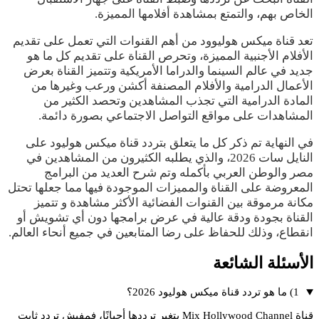
الخاص بهم، والتمتع بمشاهدة أفلامها المميزة.
تعد قناة ميكس هوليوود من أهم القنوات التي تعمل على تقديم
الأفلام الأجنبية المميزة، وتحرص القناة على تقديم كل ما هو
جديد في عالم السينما والدراما الأمريكية وتتميز القناة بعرض
الأعمال الدرامية والأفلام المصنفة أكشن ورعب وغيرها من
المادة الدرامية التي تجذب المشاهدين وتحصد الكثير من
المشاهدات على مواقع التواصل الاجتماعي بصورة دائمة.
في النهاية تم ذكر كل ما يتعلق بتردد قناة ميكس هوليود على
النايل سات 2026، والذي يطلبه الكثيرون من المشاهدين في
مصر والوطن العربي بأكمله وتم شرح العديد من البرامج
المعروضة على القناة والمميزات الموجودة فيها مما جعلها تحتل
مكانة مرموقة بين القنوات الفضائية الأكثر مشاهدة و تتميز
القناة بجودة ودقة عالية في عرض برامجها دون أي تشويش أو
انقطاع، وذلك للحفاظ على رضا المتابعين في جميع أنحاء العالم.
الأسئلة الشائعة
1) ما هو تردد قناة ميكس هوليود 2026؟
قناة Mix Hollywood Channel بتغير ترددها أحيانًا، فمفيش تردد ثابت