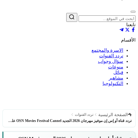
إغلاق
بحث
تابعنا
الأقسام
الاسرة والمجتمع
تردد القنوات
سؤال وجواب
منوعات
قبائل
مشاهير
التكنولوجيا
الصفحة الرئيسية
تردد القنوات
تردد قناة أو إس إن موفيز مهرجان 2026 الجديد OSN Movies Festival Cannel على النايل سات وعرب سات