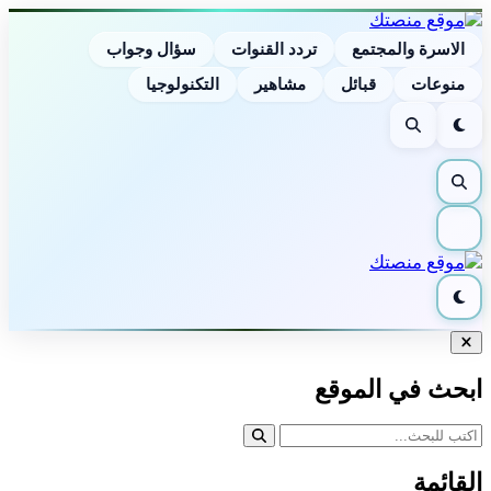
الاسرة والمجتمع
تردد القنوات
سؤال وجواب
منوعات
قبائل
مشاهير
التكنولوجيا
الوضع
بحث
الليلي
بحث
القائمة
الوضع
الليلي
إغلاق
البحث
ابحث في الموقع
القائمة