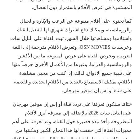
المستمرة في عرض الأفلام باستمرار دون انفصال.
كما تحتوي على أفلام متنوعة عن الرعب والإثارة والخيال
والرومانسية، ويمكنك دفع اشتراك شهري لها لتفعيل القناة
واستلامها ومشاهدتها خلال الشهر. تبث القناة على النايل سات
وعربسات OSN MOVIES، وتعرض الأفلام مترجمة إلى اللغة
العربية، وتحرص القناة على عرض المتنوعة ما بين الأكشن
والرومانسية والدراما، وغيرها من الأعمال الأخرى حرصاً منها
على تلبية جميع الاذواق. لذلك، إذا كنت من محبي مشاهدة
الأفلام، يمكنك الاستمتاع بالعديد من الأفلام الجديدة والقديمة
على قناة أو إس إن موفيز مهرجان.
ختامًا سنكون تعرفنا على تردد قناة أو إس إن موفيز مهرجان
على النايل سات 2026 بالإضافة إلي معرفة أبرز الأفلام
المطروحة وأخذ نبذة قصيرة حول القناة، وقد تعرفنا على أهم
مميزات القناة التي حققت لها هذا النجاح الكبير ومكنتها من
وضع مكانه لها وسط القنوات الفضائية الكبيرة، و تعرفنا كذلك