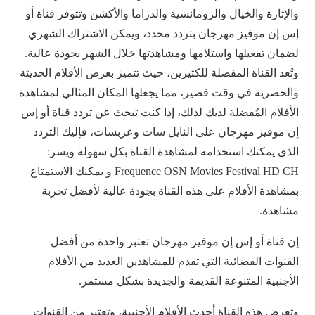
والإثارة والخيال والرومانسية والدراما والأكشن وتتوفر قناة أو
إس إن موفيز مهرجان بتردد محدد، ويمكن الاشتراك الشهري
لضمان تفعيلها واستلامها ومشاهدتها خلال الشهر بجودة عالية.
وتُعد القناة المفضلة للكثيرين، حيث تتميز بعرض الأفلام الحديثة
والحصرية في وقت قصير، مما يجعلها المكان المثالي لمشاهدة
الأفلام المُفضلة لديك لذلك، إذا كنت تبحث عن تردد قناة أو إس
إن موفيز مهرجان على النايل سات وعربسات، فإليك التردد
الذي يمكنك استخدامه لمشاهدة القناة بكل سهولة ويسر:
Frequence OSN Movies Festival HD CH و يمكنك الاستمتاع
بمشاهدة الأفلام على هذه القناة بجودة عالية لأفضل تجربة
مشاهدة.
إن قناة أو إس إن موفيز مهرجان تعتبر واحدة من أفضل
القنوات الفضائية التي تقدم للمشاهدين العديد من الأفلام
الأجنبية المتنوعة القديمة والجديدة بشكل مستمر.
وتعرض هذه القناة أحدث الأفلام الأجنبية، وتعتبر من القنوات