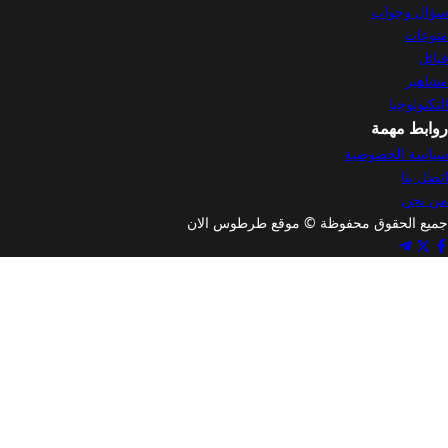
وجواب
ت
ر
وجيا
 مهمة
 الخصوصية
نا
ن
الحقوق محفوظة © موقع طرطوس الان