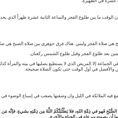
ية عشرة في الظهيرة.
لوقت ما بين طلوع الفجر والساعة الثانية عشرة ظهراً الذي يحدد ب
بح هي صلاة الفجر وليس هناك فرق جوهري بين صلاة الصبح هي صلاة 
مين بعد طلوع الفجر وقبل طلوع الشمس ركعتان.
ي الجماعة إلا المريض الذي لا يستطيع يصليها في بيته والمرأة ك
 والأفضل في أول الوقت حتى تكون الصلاة صحيحة.
ع فيه الملائكة في الليل وان وصفتها يصعب في إسباغ الوضوء في أي
ذِمَّةِ اللهِ، فلا يَطْلُبَنَّكُمُ اللَّهُ مِن ذِمَّتِهِ بشيءٍ، فإنَّه مَن يَطْلُبْهُ مِ
ا أن يصونه ويرعاه في الحياة والآخرة.