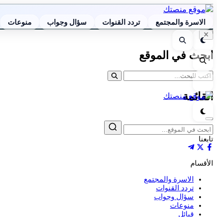
الاسرة والمجتمع
تردد القنوات
سؤال وجواب
منوعات
إغلاق
الوضع
بحث
البحث
الليلي
ابحث في الموقع
بحث
القائمة
القائمة
الوضع
الليلي
إغلاق
بحث
تابعنا
الأقسام
الاسرة والمجتمع
تردد القنوات
سؤال وجواب
منوعات
قبائل