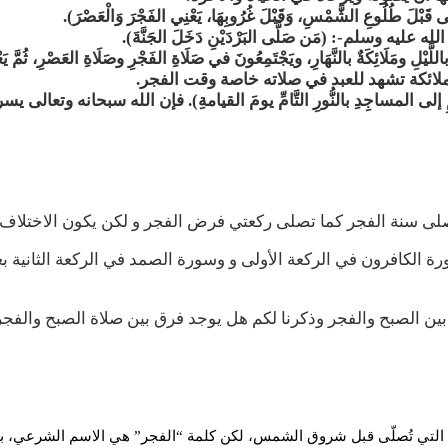
َ طُلُوعِ الشَّمْسِ، وَقَبْلَ غُرُوبِهَا، يَعْنِي الفَجْرَ وَالْعَصْرَ).
ه وسلم-: (مَن صَلَّى البَرْدَيْنِ دَخَلَ الجَنَّةَ).
َلَائِكَةٌ بالنَّهَارِ، ويَجْتَمِعُونَ في صَلَاةِ الفَجْرِ وصَلَاةِ العَصْرِ، ثُمَّ يَعْرُج
ّونَ) فان الملائكة تشهد للعبد في صلاته خاصة وقت الفجر.
ِ إلى المساجِدِ بالنُّورِ التَّامِّ يومَ القيامةِ). فإن الله سبحانه وتع
لى سنة الفجر كما تصلى ركعتي فرض الفجر و لكن يكون الاختلاف في
رة الكافرون في الركعة الأولى و وسورة الصمد في الركعة الثانية
 بين الصبح والفجر وذكرنا لكم هل يوجد فرق بين صلاة الصبح والف
ة التي تُصلّى قبل شروق الشمس، لكن كلمة “الفجر” هي الاسم الشرعي، بي