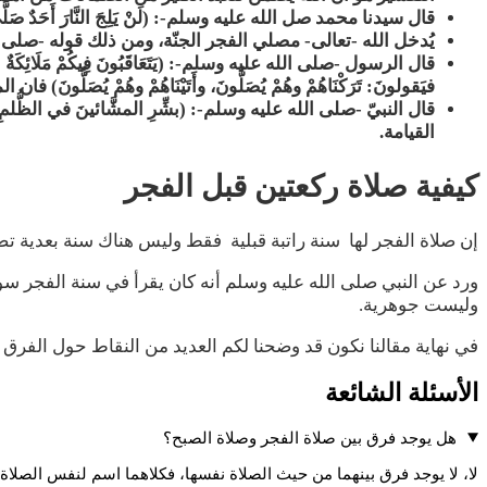
قال سيدنا محمد صل الله عليه وسلم-: (لَنْ يَلِجَ النَّارَ أَحَدٌ صَلَّى قَبْل
يُدخل الله -تعالى- مصلي الفجر الجنّة، ومن ذلك قوله -صلى الله علي
قال الرسول -صلى الله عليه وسلم-: (يَتَعَاقَبُونَ فِيكُمْ مَلَائِكَةٌ باللَّيْلِ وم
فيَقولونَ: تَرَكْنَاهُمْ وهُمْ يُصَلُّونَ، وأَتَيْنَاهُمْ وهُمْ يُصَلُ
قال النبيّ -صلى الله عليه وسلم-: (بشِّرِ المشَّائينَ في الظُّلم
القيامة.
كيفية صلاة ركعتين قبل الفجر
إن صلاة الفجر لها سنة راتبة قبلية فقط وليس هناك سنة بعدية تص
ورد عن النبي صلى الله عليه وسلم أنه كان يقرأ في سنة الفجر سو
وليست جوهرية.
في نهاية مقالنا نكون قد وضحنا لكم العديد من النقاط حول الفرق
الأسئلة الشائعة
هل يوجد فرق بين صلاة الفجر وصلاة الصبح؟
لا، لا يوجد فرق بينهما من حيث الصلاة نفسها، فكلاهما اسم لنفس الصلا