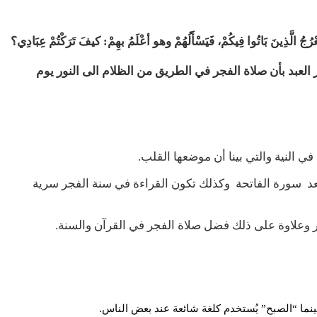
ُ الَّذِينَ بَاتُوا فِيكُمْ، فَيَسْأَلُهُمْ وهو أعْلَمُ بهِمْ: كيفَ تَرَكْتُمْ عِبَادِي؟
الى يسر العبد بأن صلاة الفجر في الطريق من الظلام الى النور يوم
 النية والتي بينا أن موضعها القلب.
 بعد سورة الفاتحة وكذلك تكون القراءة في سنة الفجر سرية
جر وعلاوة على ذلك فضل صلاة الفجر في القرآن والسنة.
نما “الصبح” يُستخدم كلغة شائعة عند بعض الناس.