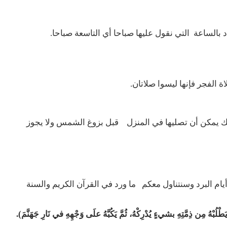
الساعة التي نقول عليها صباحا أي التاسعة صباحا.
الفجر فإنها ليسوا صلاتان.
ذلك يمكن أن تصليها في المنزل قبل بزوغ الشمس ولا يجوز
ام البرد وسنتناول معكم ما ورد في القرآن الكريم والسنة
ن ذِمَّتِهِ بشيءٍ يُدْرِكْهُ، ثُمَّ يَكُبَّهُ علَى وَجْهِهِ في نَارِ جَهَنَّمَ).