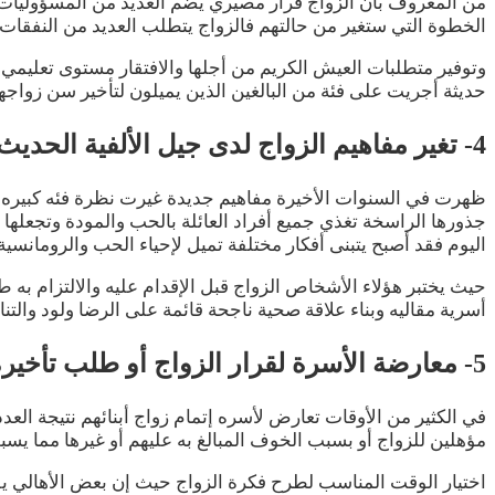
من المعروف بأن الزواج قرار مصيري يضم العديد من المسؤوليات وال
الخطوة التي ستغير من حالتهم فالزواج يتطلب العديد من النفقات 
وتوفير متطلبات العيش الكريم من أجلها والافتقار مستوى تعليمي
حديثة أجريت على فئة من البالغين الذين يميلون لتأخير سن زواجها
4- تغير مفاهيم الزواج لدى جيل الألفية الحديث
ظهرت في السنوات الأخيرة مفاهيم جديدة غيرت نظرة فئه كبيره م
جذورها الراسخة تغذي جميع أفراد العائلة بالحب والمودة وتجعلها 
اليوم فقد أصبح يتبنى أفكار مختلفة تميل لإحياء الحب والرومانسي
حيث يختبر هؤلاء الأشخاص الزواج قبل الإقدام عليه والالتزام به ط
أسرية مقاليه وبناء علاقة صحية ناجحة قائمة على الرضا ولود والتن
5- معارضة الأسرة لقرار الزواج أو طلب تأخيره
في الكثير من الأوقات تعارض لأسره إتمام زواج أبنائهم نتيجة العدد
مؤهلين للزواج أو بسبب الخوف المبالغ به عليهم أو غيرها مما يسبب 
اختيار الوقت المناسب لطرح فكرة الزواج حيث إن بعض الأهالي يفض