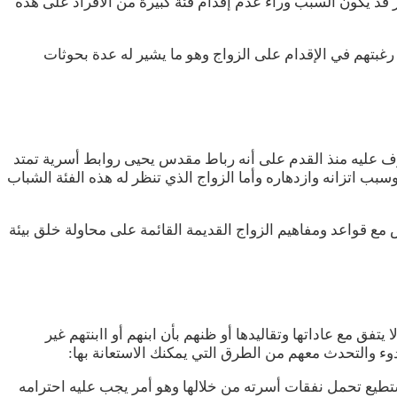
 قد يكون السبب وراء عدم إقدام فئة كبيرة من الأفراد على هذه
غبتهم في الإقدام على الزواج وهو ما يشير له عدة بحوثات
رف عليه منذ القدم على أنه رباط مقدس يحيى روابط أسرية تمتد
بب اتزانه وازدهاره وأما الزواج الذي تنظر له هذه الفئة الشباب
 مع قواعد ومفاهيم الزواج القديمة القائمة على محاولة خلق بيئة
فق مع عاداتها وتقاليدها أو ظنهم بأن ابنهم أو اابنتهم غير
هدوء والتحدث معهم من الطرق التي يمكنك الاستعانة بها:
ستطيع تحمل نفقات أسرته من خلالها وهو أمر يجب عليه احترامه