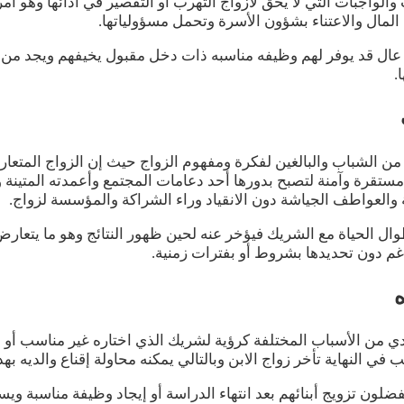
واجبات التي لا يحق لأزواج التهرب أو التقصير في أدائها وهو أمر
المال والاعتناء بشؤون الأسرة وتحمل مسؤولياتها.
 عال قد يوفر لهم وظيفه مناسبه ذات دخل مقبول يخيفهم ويجد من ر
.
ن الشباب والبالغين لفكرة ومفهوم الزواج حيث إن الزواج المتعا
مستقرة وآمنة لتصبح بدورها أحد دعامات المجتمع وأعمدته المتينة وس
ة والعواطف الجياشة دون الانقياد وراء الشراكة والمؤسسة لزواج.
وال الحياة مع الشريك فيؤخر عنه لحين ظهور النتائج وهو ما يتعارض
اغم دون تحديدها بشروط أو بفترات زمنية.
ي من الأسباب المختلفة كرؤية لشريك الذي اختاره غير مناسب أو لا يت
في النهاية تأخر زواج الابن وبالتالي يمكنه محاولة إقناع والديه ب
لون تزويج أبنائهم بعد انتهاء الدراسة أو إيجاد وظيفة مناسبة وي