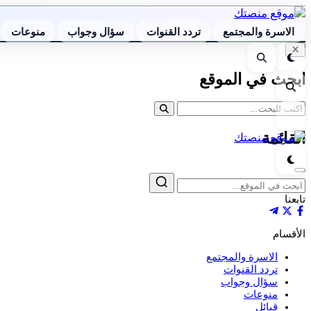
الاسرة والمجتمع
تردد القنوات
سؤال وجواب
منوعات
إغلاق
الوضع
بحث
البحث
الليلي
ابحث في الموقع
بحث
القائمة
القائمة
الوضع
الليلي
إغلاق
بحث
تابعنا
الأقسام
الاسرة والمجتمع
تردد القنوات
سؤال وجواب
منوعات
قبائل