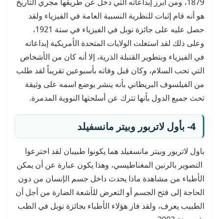
1879، ومن أبرز إبداعاته التي دخل عن طريقها مجري التاريخ
هو أنه قام إثبات للنظرية النسبية العامة في الفيزياء ولقد
حصل عليه على جائزة نوبل في الفيزياء في سنة 1921،
وعلى ذلك لقد استغلت الولايات المتحدة الأمريكية إبداعاته
في الفيزياء وبتطوير القنبلة الذرية، إلا أنه كان من الأشخاص
التي تحب السلام، وكان قبل وفاته بأسبوعين تقريباً لقد طلب
من الفيلسوف البريطاني بأنه ينشر بوضع اسمه على وثيقة
تحث جميع الدول بأنها تترك عن أسلحتها النووية المدمرة.
4- بأول لاتربور وبيتر مانسفيلد
باول لاتربور وبيتر مانسفيلد هما يكونوا طبيبان لقد اخترعوا
التصوير بالرنين المغناطيسي، وهذا يكون عبارة عن أن يمكن
الأطباء من مشاهدة ماذا يحدث داخل جسم الإنسان من دون
الحاجة إلى فتح الجسم أو التعرض للأشعة الضارة من أجل أن
الطبيب يعرف، ولقد فاز هؤلاء الأطباء بجائزة نوبل في الطب